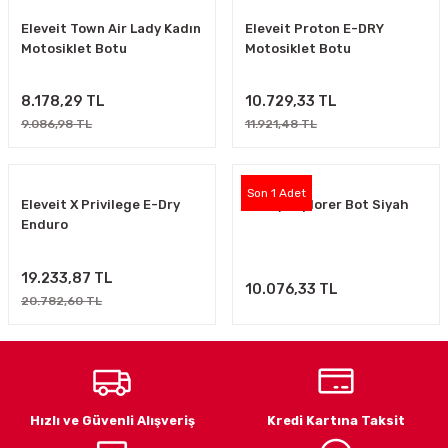
LARI
Eleveit Town Air Lady Kadın
Eleveit Proton E-DRY
Motosiklet Botu
Motosiklet Botu
8.178,29 TL
10.729,33 TL
I
9.086,98 TL
11.921,48 TL
Son 1 Adet
Eleveit X Privilege E-Dry
Kenny Explorer Bot Siyah
Enduro
19.233,87 TL
10.076,33 TL
20.782,60 TL
Hızlı ve Güvenli Alışveriş
Kredi Kartına Taksit