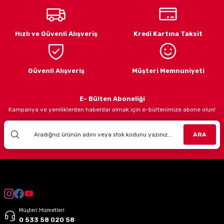
LARI
Hızlı ve Güvenli Alışveriş
Kredi Kartına Taksit
I
Güvenli Alışveriş
Müşteri Memnuniyeti
E- Bülten Aboneliği
Kampanya ve yeniliklerden haberdar olmak için e-bültenimize abone olun!
ARA
Müşteri Hizmetleri
0 533 58 020 58