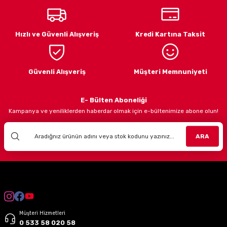
LARI
Hızlı ve Güvenli Alışveriş
Kredi Kartına Taksit
I
Güvenli Alışveriş
Müşteri Memnuniyeti
E- Bülten Aboneliği
Kampanya ve yeniliklerden haberdar olmak için e-bültenimize abone olun!
ARA
Müşteri Hizmetleri
0 533 58 020 58