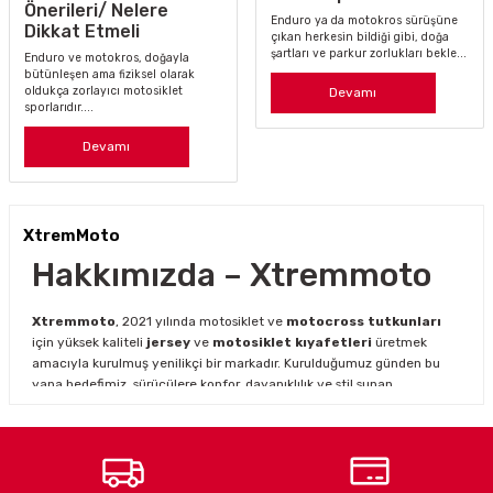
Önerileri/ Nelere
9.625,74 TL
Enduro ya da motokros sürüşüne
Dikkat Etmeli
çıkan herkesin bildiği gibi, doğa
10.695,27 TL
şartları ve parkur zorlukları bekle...
Enduro ve motokros, doğayla
bütünleşen ama fiziksel olarak
oldukça zorlayıcı motosiklet
Devamı
sporlarıdır....
Eleveit Antibes Air Canvas Urban
Devamı
8.511,05 TL
9.456,73 TL
XtremMoto
Hakkımızda – Xtremmoto
Eleveit Tonale E-Dry Siyah Motosiklet Botu Su Geçirmez
Xtremmoto
, 2021 yılında motosiklet ve
motocross tutkunları
için yüksek kaliteli
jersey
ve
motosiklet kıyafetleri
üretmek
amacıyla kurulmuş yenilikçi bir markadır. Kurulduğumuz günden bu
16.191,61 TL
yana hedefimiz, sürücülere konfor, dayanıklılık ve stil sunan
17.738,48 TL
ürünlerle en iyi sürüş deneyimini yaşatmaktır.
Motosiklet ve motocross dünyasının hızla gelişen ihtiyaçlarını
karşılamak için genişleyen ürün yelpazemiz ile hem profesyonel
Eleveit X Peak Enduro Botu Siyah
hem amatör sürücülere hitap ediyoruz.
Xtremmoto jersey