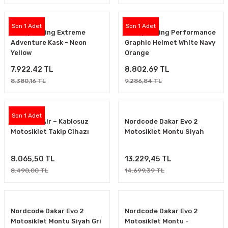
Pull in Bodywarmer Enduro Yelek
Son 1 Adet
Son 1 Adet
Kenny Racing Extreme
Kenny Racing Performance
Adventure Kask - Neon
Graphic Helmet White Navy
3.928,20 TL
Yellow
Orange
7.922,42 TL
8.802,69 TL
Son 1 Adet
8.380,16 TL
9.286,84 TL
Kenny Racing Force Pants
Son 1 Adet
Motorist Air – Kablosuz
Nordcode Dakar Evo 2
6.536,00 TL
Motosiklet Takip Cihazı
Motosiklet Montu Siyah
8.065,50 TL
13.229,45 TL
Kenny Evasion Açık Kask Mat Beyaz
8.490,00 TL
14.699,39 TL
6.592,69 TL
Nordcode Dakar Evo 2
Nordcode Dakar Evo 2
Motosiklet Montu Siyah Gri
Motosiklet Montu -