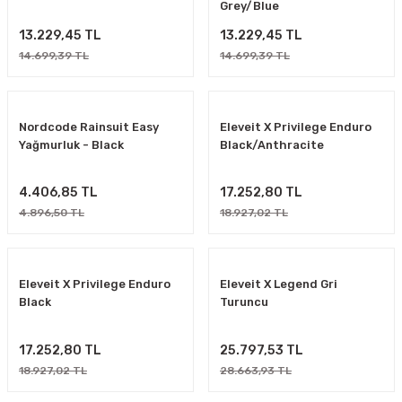
Grey/Blue
Kenny Racing Titanyum Eldiven Siyah
13.229,45 TL
13.229,45 TL
14.699,39 TL
14.699,39 TL
2.217,18 TL
Nordcode Rainsuit Easy
Eleveit X Privilege Enduro
Yağmurluk - Black
Black/Anthracite
Eleveit Force Airtech Lady
Eleveit Nirvana E-Dry
4.406,85 TL
17.252,80 TL
4.896,50 TL
18.927,02 TL
7.623,59 TL
9.620,74 TL
8.470,66 TL
10.689,72 TL
Eleveit X Privilege Enduro
Eleveit X Legend Gri
Black
Turuncu
Pull in Original Off-Road Eldiven Yetişkin
17.252,80 TL
25.797,53 TL
18.927,02 TL
28.663,93 TL
1.521,28 TL