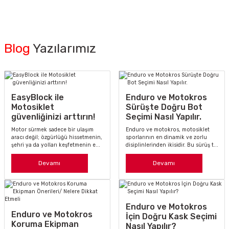
1.773,55 TL
Eleveit S Miura Evo
Blog
Yazılarımız
12.887,27 TL
14.319,19 TL
EasyBlock ile
Enduro ve Motokros
Motosiklet
Sürüşte Doğru Bot
güvenliğinizi arttırın!
Seçimi Nasıl Yapılır.
Eleveit Nirvana Airtech Motosiklet Botu Siyah
Motor sürmek sadece bir ulaşım
Enduro ve motokros, motosiklet
aracı değil; özgürlüğü hissetmenin,
sporlarının en dinamik ve zorlu
şehri ya da yolları keşfetmenin e...
disiplinlerinden ikisidir. Bu sürüş t...
9.287,46 TL
Devamı
Devamı
10.319,40 TL
Eleveit Skyline Air E-Dry Motosiklet Botu Su Geçirmez
Enduro ve Motokros
Enduro ve Motokros
İçin Doğru Kask Seçimi
Koruma Ekipman
Nasıl Yapılır?