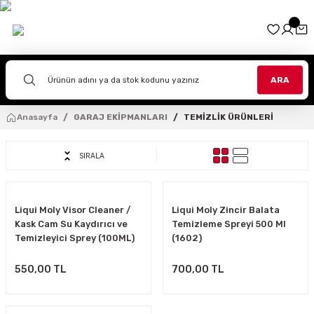
Geri Dön
Geri Dön
Geri Dön
Geri Dön
Geri Dön
Geri Dön
Geri Dön
Geri Dön
Geri Dön
İPMANLARI
EKİPMANLARI
PMANLARI
ARA
TLAR
TOLONLAR
OURING
VENLER
ZLÜK
AR SANATI
Anasayfa
GARAJ EKİPMANLARI
TEMİZLİK ÜRÜNLERİ
ASKLAR
R
TOLONLAR
I
NLER
A
İTLERİ
ad
SIRALA
RI
TLAR
LONLAR
İVENLER
LAR
EHPALARI
R
NLER
VENLERİ
AĞLARI
Liqui Moly Visor Cleaner /
Liqui Moly Zincir Balata
Kask Cam Su Kaydırıcı ve
Temizleme Spreyi 500 Ml
KLAR
AR
KLAR
TUTUCULARI
Temizleyici Sprey (100ML)
(1602)
(1571)
TOLONLARI
LER
550,00 TL
700,00 TL
LERİ