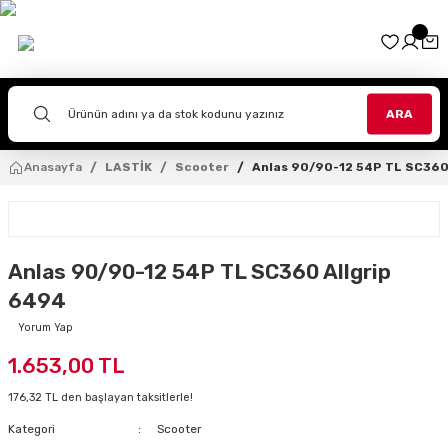
Geri Dön
Geri Dön
Geri Dön
Geri Dön
Geri Dön
Geri Dön
Geri Dön
Geri Dön
Geri Dön
İPMANLARI
EKİPMANLARI
PMANLARI
ARA
TLAR
TOLONLAR
OURING
VENLER
ZLÜK
AR SANATI
Anasayfa
LASTİK
Scooter
Anlas 90/90-12 54P TL SC360
ASKLAR
R
TOLONLAR
I
NLER
A
İTLERİ
ad
RI
TLAR
LONLAR
İVENLER
LAR
EHPALARI
Anlas 90/90-12 54P TL SC360 Allgrip
R
NLER
VENLERİ
AĞLARI
6494
KLAR
AR
KLAR
TUTUCULARI
Yorum Yap
1.653,00 TL
TOLONLARI
LER
176,32 TL den başlayan taksitlerle!
LERİ
Kategori
Scooter