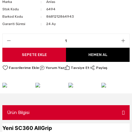
Marka
Anlas
LARI
Stok Kodu
6494
Barkod Kodu
8681212864943
Garanti Süresi
24 Ay
I
SEPETE EKLE
HEMEN AL
Yorum Yaz
Tavsiye Et
Paylaş
Ürün Bilgisi
Yeni SC360 AllGrip