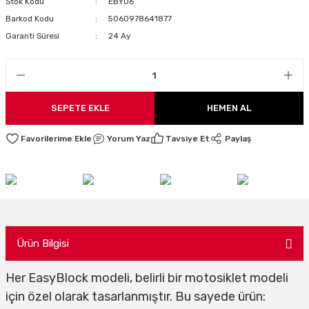
Stok Kodu
EBY06
LARI
Barkod Kodu
5060978641877
Garanti Süresi
24 Ay
I
SEPETE EKLE
HEMEN AL
Yorum Yaz
Tavsiye Et
Paylaş
Ürün Bilgisi
Her EasyBlock modeli, belirli bir motosiklet modeli
için özel olarak tasarlanmıştır. Bu sayede ürün: