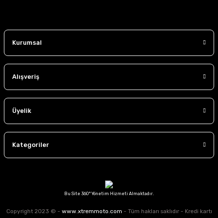
etki yaratmayı ve kullanıcılarımıza daima en iyi hizmeti sunmayı
hedefliyoruz. Güvenli, konforlu ve şık sürüşler için bizimle yola
çıkın.
Kurumsal
Alışveriş
Üyelik
Kategoriler
Bu Site 360° Yönetim Hizmeti Almaktadır.
Copyright 2023 © -
www.xtremmoto.com
- Tüm hakları saklıdır - Kredi kartı