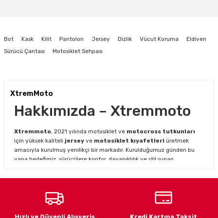
yetersiz gördüğünüz noktaları öneri formunu kullanarak tarafımıza
iletebilirsiniz.
Görüş ve önerileriniz için teşekkür ederiz.
Bot
Kask
Kilit
Pantolon
Jersey
Dizlik
Vücut Koruma
Eldiven
Ürün resmi kalitesiz, bozuk veya görüntülenemiyor.
Sürücü Çantası
Motosiklet Sehpası
Ürün açıklamasında eksik bilgiler bulunuyor.
Ürün bilgilerinde hatalar bulunuyor.
Ürün fiyatı diğer sitelerden daha pahalı.
XtremMoto
Bu ürüne benzer farklı alternatifler olmalı.
Hakkımızda – Xtremmoto
Xtremmoto
, 2021 yılında motosiklet ve
motocross tutkunları
için yüksek kaliteli
jersey
ve
motosiklet kıyafetleri
üretmek
amacıyla kurulmuş yenilikçi bir markadır. Kurulduğumuz günden bu
yana hedefimiz, sürücülere konfor, dayanıklılık ve stil sunan
ürünlerle en iyi sürüş deneyimini yaşatmaktır.
Gönder
Motosiklet ve motocross dünyasının hızla gelişen ihtiyaçlarını
karşılamak için genişleyen ürün yelpazemiz ile hem profesyonel
hem amatör sürücülere hitap ediyoruz.
Xtremmoto jersey
modelleri
, dayanıklı kumaş yapısı ve şık tasarımı ile sürüş
Hızlı ve Güvenli Alışveriş
Kredi Kartına Taksit