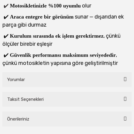
✔️
olur
Motosikletinizle %100 uyumlu
✔️
sunar — dışarıdan ek
Araca entegre bir görünüm
parça gibi durmaz
✔️
, çünkü
Kurulum sırasında ek işlem gerektirmez
ölçüler birebir eşleşir
✔️
,
Güvenlik performansı maksimum seviyededir
çünkü motosikletin yapısına göre geliştirilmiştir
Yorumlar
Taksit Seçenekleri
Bu ürüne ilk yorumu siz yapın!
Önerileriniz
Yorum Yaz
Bu ürünün fiyat bilgisi, resim, ürün açıklamalarında ve diğer konularda