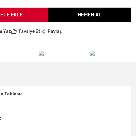
ETE EKLE
HEMEN AL
m Yaz
Tavsiye Et
Paylaş
n Tablosu
k