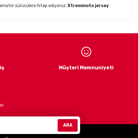
 amatör sürücülere hitap ediyoruz.
Xtremmoto jersey
ağlar.
ck
gibi prestijli markaların
Türkiye distribütörlüğünü
iklet ekipmanları ve aksesuarları
ile
 estetik ürünler sunmaktır.
Müşteri memnuniyetini
iş
Müşteri Memnuniyeti
n!
efliyoruz. Güvenli, konforlu ve şık sürüşler için bizimle
ARA