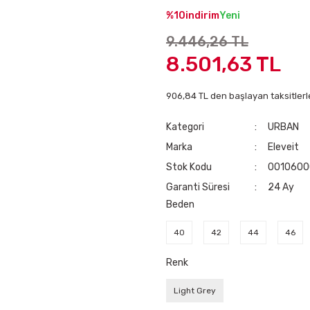
%10
indirim
Yeni
9.446,26 TL
8.501,63 TL
906,84 TL den başlayan taksitlerl
Kategori
URBAN
Marka
Eleveit
Stok Kodu
0010600
Garanti Süresi
24 Ay
Beden
40
42
44
46
Renk
Light Grey