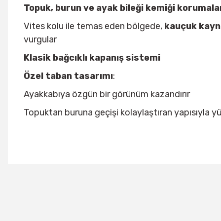
Topuk, burun ve ayak bileği kemiği korumala
Vites kolu ile temas eden bölgede,
kauçuk kayn
vurgular
Klasik bağcıklı kapanış sistemi
Özel taban tasarımı
:
Ayakkabıya özgün bir görünüm kazandırır
Topuktan buruna geçişi kolaylaştıran yapısıyla yü
Bu ürünün fiyat bilgisi, resim, ürün açıklamalarında ve diğer konu
Görüş ve önerileriniz için teşekkür ederiz.