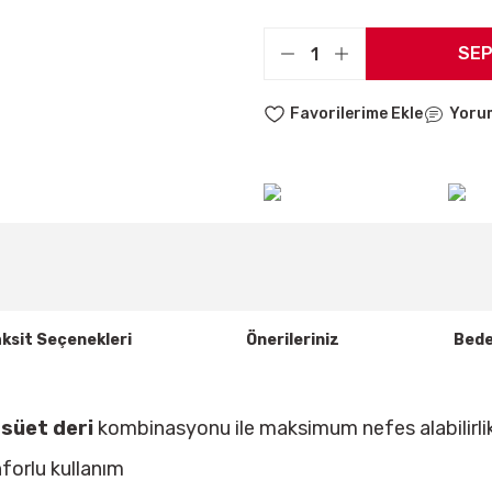
SEP
Yoru
ksit Seçenekleri
Önerileriniz
Bede
e
süet deri
kombinasyonu ile maksimum nefes alabilirli
nforlu kullanım