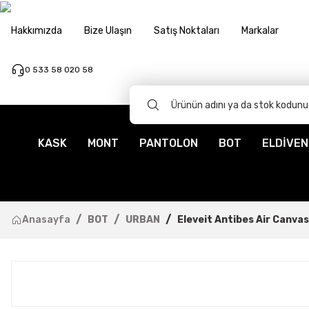
Hakkımızda
Bize Ulaşın
Satış Noktaları
Markalar
0 533 58 020 58
KASK
MONT
PANTOLON
BOT
ELDİVEN
Anasayfa
BOT
URBAN
Eleveit Antibes Air Canva