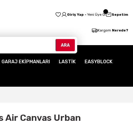
Giriş Yap -
Yeni Üye Ol
Sepetim
Kargom
Nerede?
ARA
GARAJ EKİPMANLARI
LASTİK
EASYBLOCK
es Air Canvas Urban