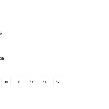
e!
05
48
41
43
45
47