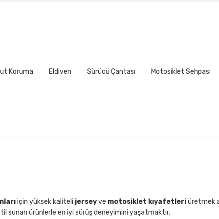
Yorum Yaz
ut Koruma
Eldiven
Sürücü Çantası
Motosiklet Sehpası
Gönder
nları
için yüksek kaliteli
jersey
ve
motosiklet kıyafetleri
üretmek am
til sunan ürünlerle en iyi sürüş deneyimini yaşatmaktır.