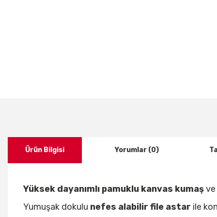
Ürün Bilgisi
Yorumlar (0)
Ta
Yüksek dayanımlı pamuklu kanvas kumaş
v
Yumuşak dokulu
nefes alabilir file astar
ile ko