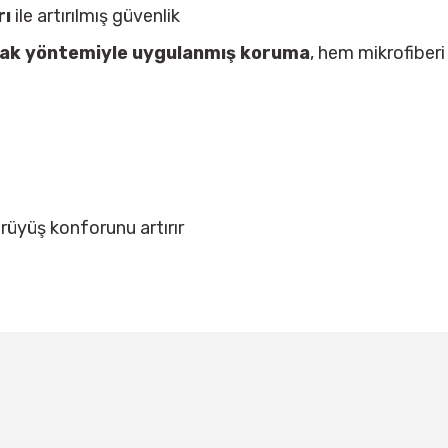
rı
ile artırılmış güvenlik
ak yöntemiyle uygulanmış koruma
, hem mikrofiberi
rüyüş konforunu artırır
larda yetersiz gördüğünüz noktaları öneri formunu kullanarak tarafımıza ile
Bu ürüne ilk yorumu siz yapın!