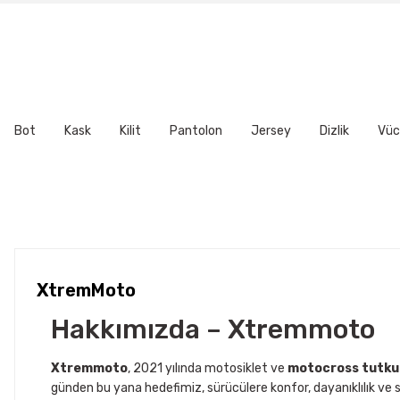
Ürün resmi kalitesiz, bozuk veya görüntülenemiyor.
Ürün açıklamasında eksik bilgiler bulunuyor.
Ürün bilgilerinde hatalar bulunuyor.
Ürün fiyatı diğer sitelerden daha pahalı.
Bu ürüne benzer farklı alternatifler olmalı.
Bot
Kask
Kilit
Pantolon
Jersey
Dizlik
Vüc
XtremMoto
Hakkımızda – Xtremmoto
Xtremmoto
, 2021 yılında motosiklet ve
motocross tutku
günden bu yana hedefimiz, sürücülere konfor, dayanıklılık ve s