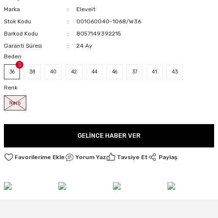
Marka
Eleveit
LARI
Stok Kodu
001060040-1068/W36
Barkod Kodu
8057149392215
Garanti Süresi
24 Ay
Beden
I
36
38
40
42
44
46
37
41
43
Renk
Nero
GELINCE HABER VER
Yorum Yaz
Tavsiye Et
Paylaş