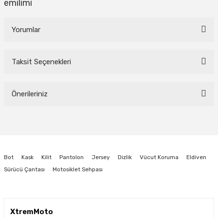
emilimi
Yorumlar
Taksit Seçenekleri
Bu ürüne ilk yorumu siz yapın!
Önerileriniz
Yorum Yaz
Bu ürünün fiyat bilgisi, resim, ürün açıklamalarında ve diğer konularda
yetersiz gördüğünüz noktaları öneri formunu kullanarak tarafımıza
iletebilirsiniz.
Görüş ve önerileriniz için teşekkür ederiz.
Bot
Kask
Kilit
Pantolon
Jersey
Dizlik
Vücut Koruma
Eldiven
Ürün resmi kalitesiz, bozuk veya görüntülenemiyor.
Sürücü Çantası
Motosiklet Sehpası
Ürün açıklamasında eksik bilgiler bulunuyor.
Ürün bilgilerinde hatalar bulunuyor.
Ürün fiyatı diğer sitelerden daha pahalı.
XtremMoto