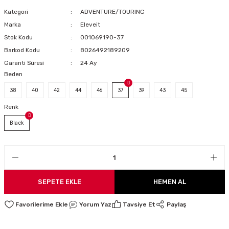
LARI
Kategori
ADVENTURE/TOURING
Marka
Eleveit
Stok Kodu
001069190-37
Barkod Kodu
8026492189209
I
Garanti Süresi
24 Ay
Beden
38
40
42
44
46
37
39
43
45
Renk
Black
SEPETE EKLE
HEMEN AL
Yorum Yaz
Tavsiye Et
Paylaş