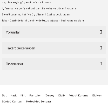
uygulamasıyla güçlendirilmiş dış koruma
İç fermuar ve geniş cırt cırt bant ile kolay ve güvenli kapanış
Eleveit tasarımı, hafif ve üç bileşenli özel kauçuk taban
Taban üzerinde farklı zeminlerde tutuş sağlayan özel kavrama alanı
Yorumlar
Taksit Seçenekleri
Bu ürüne ilk yorumu siz yapın!
Önerileriniz
Yorum Yaz
Bu ürünün fiyat bilgisi, resim, ürün açıklamalarında ve diğer konularda
yetersiz gördüğünüz noktaları öneri formunu kullanarak tarafımıza
iletebilirsiniz.
Görüş ve önerileriniz için teşekkür ederiz.
Bot
Kask
Kilit
Pantolon
Jersey
Dizlik
Vücut Koruma
Eldiven
Ürün resmi kalitesiz, bozuk veya görüntülenemiyor.
Sürücü Çantası
Motosiklet Sehpası
Ürün açıklamasında eksik bilgiler bulunuyor.