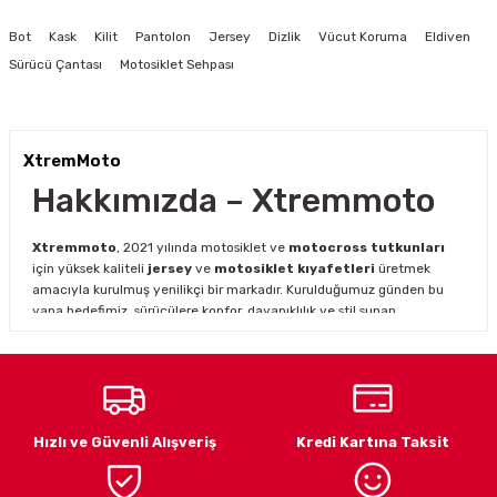
Görüş ve önerileriniz için teşekkür ederiz.
Bot
Kask
Kilit
Pantolon
Jersey
Dizlik
Vücut Koruma
Eldiven
Ürün resmi kalitesiz, bozuk veya görüntülenemiyor.
Sürücü Çantası
Motosiklet Sehpası
Ürün açıklamasında eksik bilgiler bulunuyor.
Ürün bilgilerinde hatalar bulunuyor.
Ürün fiyatı diğer sitelerden daha pahalı.
XtremMoto
Bu ürüne benzer farklı alternatifler olmalı.
Hakkımızda – Xtremmoto
Xtremmoto
, 2021 yılında motosiklet ve
motocross tutkunları
için yüksek kaliteli
jersey
ve
motosiklet kıyafetleri
üretmek
amacıyla kurulmuş yenilikçi bir markadır. Kurulduğumuz günden bu
yana hedefimiz, sürücülere konfor, dayanıklılık ve stil sunan
ürünlerle en iyi sürüş deneyimini yaşatmaktır.
Gönder
Motosiklet ve motocross dünyasının hızla gelişen ihtiyaçlarını
karşılamak için genişleyen ürün yelpazemiz ile hem profesyonel
hem amatör sürücülere hitap ediyoruz.
Xtremmoto jersey
modelleri
, dayanıklı kumaş yapısı ve şık tasarımı ile sürüş
Hızlı ve Güvenli Alışveriş
Kredi Kartına Taksit
performansınızı desteklerken, zorlu arazi koşullarında maksimum
konfor sağlar.