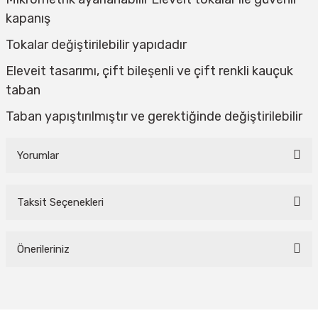
kapanış
Tokalar değiştirilebilir yapıdadır
Eleveit tasarımı, çift bileşenli ve çift renkli kauçuk
taban
Taban yapıştırılmıştır ve gerektiğinde değiştirilebilir
Yorumlar
Taksit Seçenekleri
Bu ürüne ilk yorumu siz yapın!
Önerileriniz
Yorum Yaz
Bu ürünün fiyat bilgisi, resim, ürün açıklamalarında ve diğer konularda
yetersiz gördüğünüz noktaları öneri formunu kullanarak tarafımıza
iletebilirsiniz.