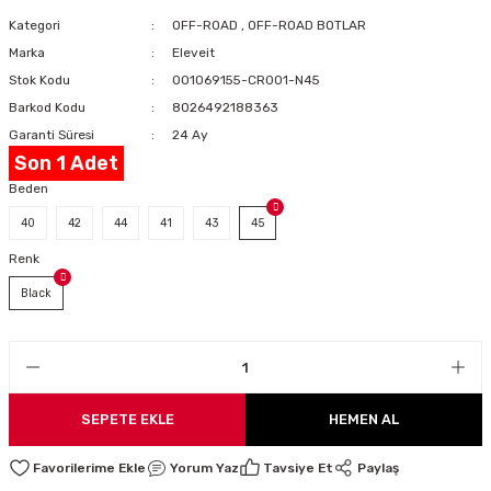
LARI
Kategori
OFF-ROAD
,
OFF-ROAD BOTLAR
Marka
Eleveit
Stok Kodu
001069155-CR001-N45
Barkod Kodu
8026492188363
I
Garanti Süresi
24 Ay
Son 1 Adet
Beden
40
42
44
41
43
45
Renk
Black
SEPETE EKLE
HEMEN AL
Yorum Yaz
Tavsiye Et
Paylaş