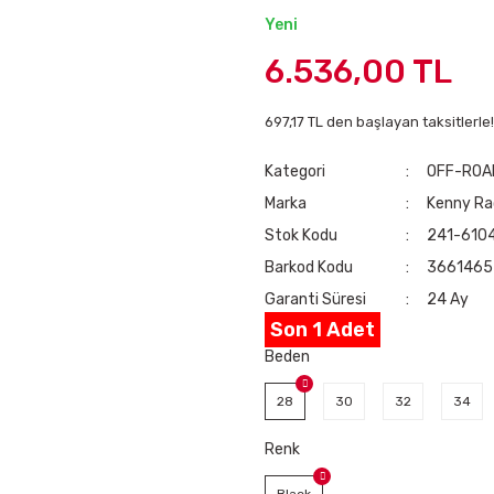
Yeni
6.536,00 TL
697,17 TL den başlayan taksitlerle!
Kategori
OFF-ROA
Marka
Kenny Ra
Stok Kodu
241-610
Barkod Kodu
366146
Garanti Süresi
24 Ay
Son 1 Adet
Beden
28
30
32
34
Renk