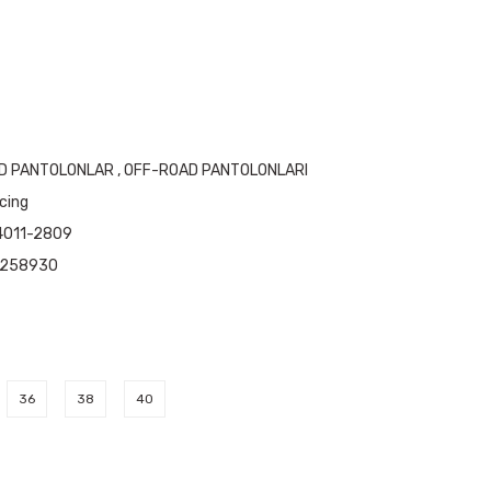
D PANTOLONLAR
,
OFF-ROAD PANTOLONLARI
cing
4011-2809
5258930
36
38
40