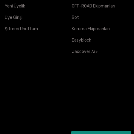
Yeni Üyelik
OFF-ROAD Ekipmanları
AĞIRLIK
Üye Girişi
Bot
-
Şifremi Unuttum
Koruma Ekipmanları
1,25kg - 1,4kg
Easyblock
Jaccover /a>
1,25kg - 1,4kg
1,4kg - 1,5kg
1,4kg - 1,5kg
1,5kg - 1,6kg
1,5kg - 1,6kg