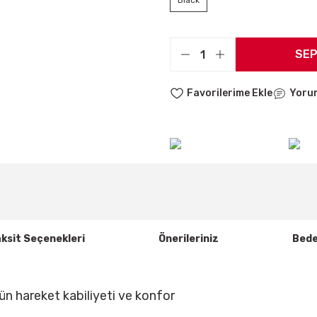
Black
SEP
Yoru
ksit Seçenekleri
Önerileriniz
Bede
n hareket kabiliyeti ve konfor