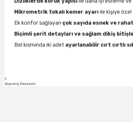
Dizliklerde körük yapısı
ile daha iyi esneme v
Mikrometrik tokalı kemer ayarı
ile kişiye özel 
Ek konfor sağlayan
çok sayıda esnek ve rahat
Biçimli şerit detayları ve sağlam dikiş bitişle
Bel kısmında iki adet
ayarlanabilir cırt cırtlı s
c
Alışveriş Deneyimi
Bu ürünün fiyat bilgisi, resim, ürün açıklamalarında ve diğer konu
Görüş ve önerileriniz için teşekkür ederiz.
Ürün resmi kalitesiz, bozuk veya görüntülenemiyor.
Ürün açıklamasında eksik bilgiler bulunuyor.
Ürün bilgilerinde hatalar bulunuyor.
Kasklar (Helmets)