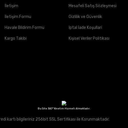
İletişim
Mesafeli Satış Sözleşmesi
İNÇ
İletişim Formu
Gizlilik ve Güvenlik
52cm
-
Havale Bildirim Formu
İptal İade Koşullari
54cm
20 7/8" - 21 1/4"
Kargo Takibi
Kişisel Veriler Politikası
56cm
21 5/8" - 22"
58cm
22 1/2" - 22 7/8"
60cm
23 1/4" - 23 5/8"
62cm
24" - 24 3/8"
64cm
24 3/4" - 25 1/8"
Bu Site 360° Yönetim Hizmeti Almaktadır.
redi kartı bilgileriniz 256bit SSL Sertifikası ile Korunmaktadır.