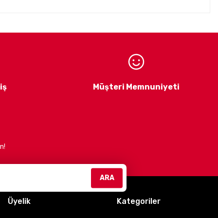
1,5kg - 1,6kg
ck
gibi prestijli markaların
Türkiye distribütörlüğünü
1,5kg - 1,6kg
iklet ekipmanları ve aksesuarları
ile
 estetik ürünler sunmaktır.
Müşteri memnuniyetini
iş
Müşteri Memnuniyeti
Sİ)
n!
efliyoruz. Güvenli, konforlu ve şık sürüşler için bizimle
ARA
Üyelik
Kategoriler