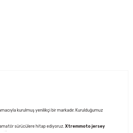
ı) ölçün. Kaskın iç astarı zamanla esneyip
AĞIRLIK
1,25kg - 1,4kg
1,25kg - 1,4kg
1,4kg - 1,5kg
acıyla kurulmuş yenilikçi bir markadır. Kurulduğumuz
1,4kg - 1,5kg
 amatör sürücülere hitap ediyoruz.
Xtremmoto jersey
ağlar.