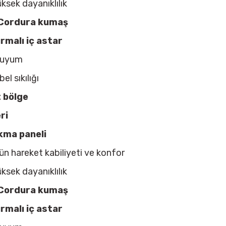
üksek dayanıklılık
Cordura kumaş
rmalı iç astar
e uyum
bel sıkılığı
 bölge
ri
ıkma paneli
n hareket kabiliyeti ve konfor
üksek dayanıklılık
Cordura kumaş
rmalı iç astar