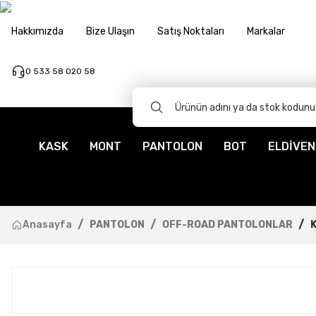
Hakkımızda
Bize Ulaşın
Satış Noktaları
Markalar
0 533 58 020 58
KASK
MONT
PANTOLON
BOT
ELDİVEN
Anasayfa
PANTOLON
OFF-ROAD PANTOLONLAR
K