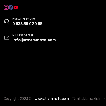
BEDEN
CM
2XS
51cm - 
Müşteri Hizmetleri
0 533 58 020 58
XS
53cm - 
E-Posta Adresi
info@xtremmoto.com
S
55cm - 
M
57cm - 
L
59cm - 
XL
61cm - 
2XL
63cm - 
Copyright 2023 © -
www.xtremmoto.com
- Tüm hakları saklıdır - K