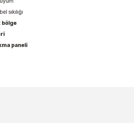
e uyum
bel sıkılığı
 bölge
ri
ıkma paneli
larda yetersiz gördüğünüz noktaları öneri formunu kullanarak tarafımıza ile
Bu ürüne ilk yorumu siz yapın!
BEDEN TABLOSU
Yorum Yaz