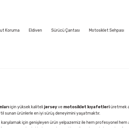
ni, kaşlarınızın yaklaşık 2,5 cm üzerinden (alnınızın en geniş kısm
rınıza tam ve sıkıca oturması gerekir.
ut Koruma
Eldiven
Sürücü Çantası
Motosiklet Sehpası
Gönder
İNÇ
54cm
20 7/8" - 21 1/4"
56cm
21 5/8" - 22"
58cm
22 1/2" - 22 7/8"
nları
için yüksek kaliteli
jersey
ve
motosiklet kıyafetleri
üretmek am
til sunan ürünlerle en iyi sürüş deneyimini yaşatmaktır.
60cm
23 1/4" - 23 5/8"
nı karşılamak için genişleyen ürün yelpazemiz ile hem profesyonel hem
performansınızı desteklerken, zorlu arazi koşullarında maksimum konfor s