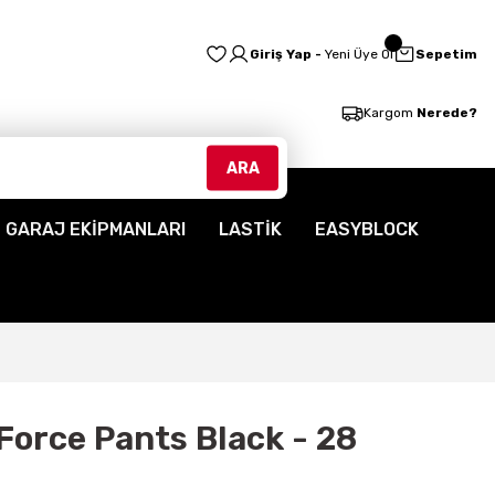
Giriş Yap -
Yeni Üye Ol
Sepetim
Kargom
Nerede?
ARA
GARAJ EKİPMANLARI
LASTİK
EASYBLOCK
Force Pants Black - 28