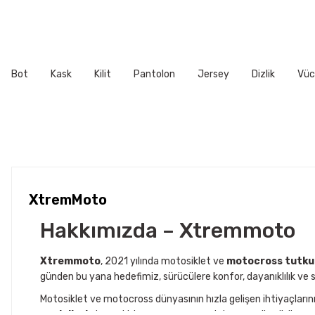
Ürün fiyatı diğer sitelerden daha pahalı.
Bu ürüne benzer farklı alternatifler olmalı.
Nasıl ölçülür?
Bir mezura kullanarak başınızın çevresi
yüzünüze göre şekil alacağı için, başlangıçta yanakla
Bot
Kask
Kilit
Pantolon
Jersey
Dizlik
Vüc
Yetişkin Kask Serisi
BEDEN
CM
XS
53cm - 
XtremMoto
S
55cm - 
Hakkımızda – Xtremmoto
M
57cm - 
Xtremmoto
, 2021 yılında motosiklet ve
motocross tutku
günden bu yana hedefimiz, sürücülere konfor, dayanıklılık ve s
L
59cm - 
Motosiklet ve motocross dünyasının hızla gelişen ihtiyaçları
modelleri
, dayanıklı kumaş yapısı ve şık tasarımı ile sürüş 