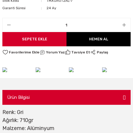
Stok Kodu
TMXGROT2AL-7
LARI
Garanti Süresi
24 Ay
I
SEPETE EKLE
HEMEN AL
Yorum Yaz
Tavsiye Et
Paylaş
Ürün Bilgisi
Renk: Gri
Ağırlık: 710gr
Malzeme: Alüminyum