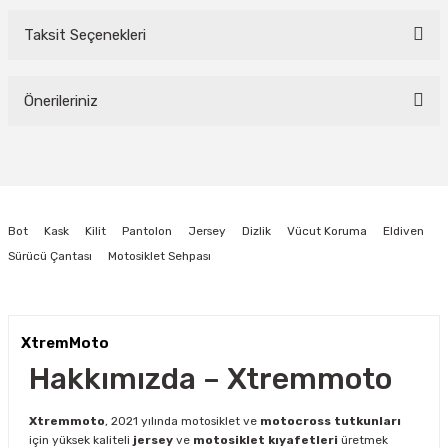
Taksit Seçenekleri
Bu ürüne ilk yorumu siz yapın!
Önerileriniz
Yorum Yaz
Bu ürünün fiyat bilgisi, resim, ürün açıklamalarında ve diğer konularda
yetersiz gördüğünüz noktaları öneri formunu kullanarak tarafımıza
iletebilirsiniz.
Görüş ve önerileriniz için teşekkür ederiz.
Bot
Kask
Kilit
Pantolon
Jersey
Dizlik
Vücut Koruma
Eldiven
Ürün resmi kalitesiz, bozuk veya görüntülenemiyor.
Sürücü Çantası
Motosiklet Sehpası
Ürün açıklamasında eksik bilgiler bulunuyor.
Ürün bilgilerinde hatalar bulunuyor.
Ürün fiyatı diğer sitelerden daha pahalı.
XtremMoto
Bu ürüne benzer farklı alternatifler olmalı.
Hakkımızda – Xtremmoto
Xtremmoto
, 2021 yılında motosiklet ve
motocross tutkunları
için yüksek kaliteli
jersey
ve
motosiklet kıyafetleri
üretmek