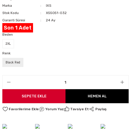
Marka
IXS
LARI
Stok Kodu
X55051-032
Garanti Süresi
24 Ay
Son 1 Adet
Beden
I
2XL
Renk
Black Red
SEPETE EKLE
HEMEN AL
Yorum Yaz
Tavsiye Et
Paylaş