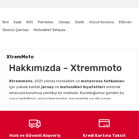
yetersiz gördüğünüz noktaları öneri formunu kullanarak tarafımıza
iletebilirsiniz.
Görüş ve önerileriniz için teşekkür ederiz.
Bot
Kask
Kilit
Pantolon
Jersey
Dizlik
Vücut Koruma
Eldiven
Ürün resmi kalitesiz, bozuk veya görüntülenemiyor.
Sürücü Çantası
Motosiklet Sehpası
Ürün açıklamasında eksik bilgiler bulunuyor.
Ürün bilgilerinde hatalar bulunuyor.
Ürün fiyatı diğer sitelerden daha pahalı.
XtremMoto
Bu ürüne benzer farklı alternatifler olmalı.
Hakkımızda – Xtremmoto
Xtremmoto
, 2021 yılında motosiklet ve
motocross tutkunları
için yüksek kaliteli
jersey
ve
motosiklet kıyafetleri
üretmek
amacıyla kurulmuş yenilikçi bir markadır. Kurulduğumuz günden bu
yana hedefimiz, sürücülere konfor, dayanıklılık ve stil sunan
ürünlerle en iyi sürüş deneyimini yaşatmaktır.
Gönder
Motosiklet ve motocross dünyasının hızla gelişen ihtiyaçlarını
karşılamak için genişleyen ürün yelpazemiz ile hem profesyonel
hem amatör sürücülere hitap ediyoruz.
Xtremmoto jersey
modelleri
, dayanıklı kumaş yapısı ve şık tasarımı ile sürüş
Hızlı ve Güvenli Alışveriş
Kredi Kartına Taksit
performansınızı desteklerken, zorlu arazi koşullarında maksimum