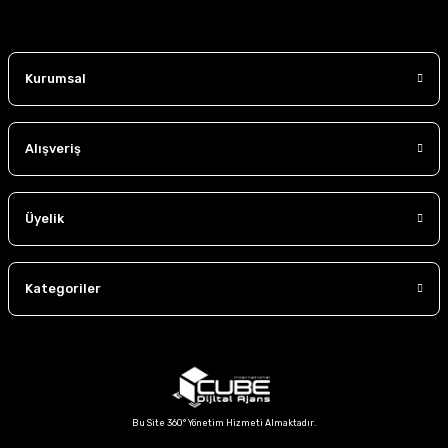
etki yaratmayı ve kullanıcılarımıza daima en iyi hizmeti sunmayı
hedefliyoruz. Güvenli, konforlu ve şık sürüşler için bizimle yola
çıkın.
Kurumsal
Alışveriş
Üyelik
Kategoriler
Bu Site 360° Yönetim Hizmeti Almaktadır.