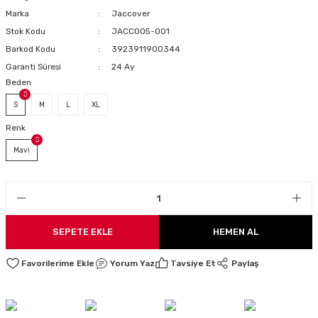
Marka
Jaccover
LARI
Stok Kodu
JACC005-001
Barkod Kodu
3923911900344
Garanti Süresi
24 Ay
Beden
I
S
M
L
XL
Renk
Mavi
SEPETE EKLE
HEMEN AL
Yorum Yaz
Tavsiye Et
Paylaş