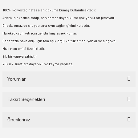
100% Polyester, nefes alan dokuma kumaş kullanılmaktadır.
Atletik bir kesime sahip, son derece dayanıklı ve çok yönlü bir jerseydir.
Dirsek, omuz ve sırt yapısına uym sağlar, giyimi kolaydır.
Hareket kabiliyeti için geliştirilmiş esnek kumaş.
Daha fazla hava akışı için tam açık örgü koltuk altları, yanlar ve alt gövd
Hızlı nem emici özelliktedir.
Şık bir yapıya sahiptir.
Yüksek süratlere dayanıklı ve kayma yapmaz.
Yorumlar
Taksit Seçenekleri
Bu ürüne ilk yorumu siz yapın!
Önerileriniz
Yorum Yaz
Bu ürünün fiyat bilgisi, resim, ürün açıklamalarında ve diğer konularda