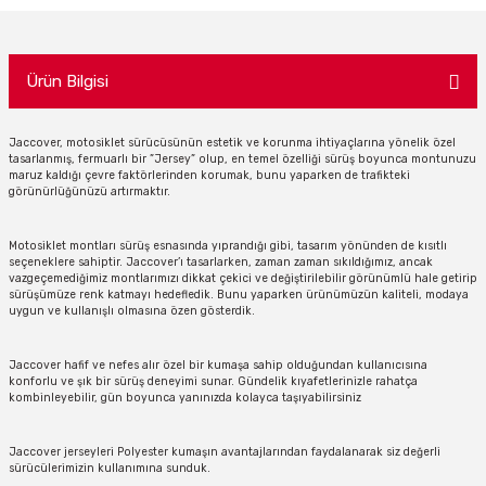
Ürün Bilgisi
Jaccover, motosiklet sürücüsünün estetik ve korunma ihtiyaçlarına yönelik özel
tasarlanmış, fermuarlı bir ”Jersey” olup, en temel özelliği sürüş boyunca montunuzu
maruz kaldığı çevre faktörlerinden korumak, bunu yaparken de trafikteki
görünürlüğünüzü artırmaktır.
Motosiklet montları sürüş esnasında yıprandığı gibi, tasarım yönünden de kısıtlı
seçeneklere sahiptir. Jaccover’ı tasarlarken, zaman zaman sıkıldığımız, ancak
vazgeçemediğimiz montlarımızı dikkat çekici ve değiştirilebilir görünümlü hale getirip
sürüşümüze renk katmayı hedefledik. Bunu yaparken ürünümüzün kaliteli, modaya
uygun ve kullanışlı olmasına özen gösterdik.
Jaccover hafif ve nefes alır özel bir kumaşa sahip olduğundan kullanıcısına
konforlu ve şık bir sürüş deneyimi sunar. Gündelik kıyafetlerinizle rahatça
kombinleyebilir, gün boyunca yanınızda kolayca taşıyabilirsiniz
Jaccover jerseyleri Polyester kumaşın avantajlarından faydalanarak siz değerli
sürücülerimizin kullanımına sunduk.