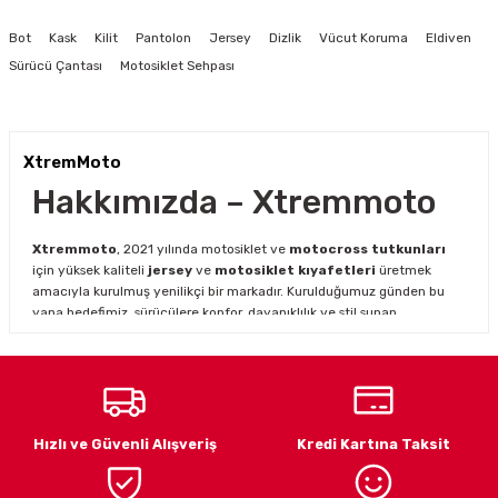
Görüş ve önerileriniz için teşekkür ederiz.
Bot
Kask
Kilit
Pantolon
Jersey
Dizlik
Vücut Koruma
Eldiven
Ürün resmi kalitesiz, bozuk veya görüntülenemiyor.
Sürücü Çantası
Motosiklet Sehpası
Ürün açıklamasında eksik bilgiler bulunuyor.
Ürün bilgilerinde hatalar bulunuyor.
Ürün fiyatı diğer sitelerden daha pahalı.
XtremMoto
Bu ürüne benzer farklı alternatifler olmalı.
Hakkımızda – Xtremmoto
Xtremmoto
, 2021 yılında motosiklet ve
motocross tutkunları
için yüksek kaliteli
jersey
ve
motosiklet kıyafetleri
üretmek
amacıyla kurulmuş yenilikçi bir markadır. Kurulduğumuz günden bu
yana hedefimiz, sürücülere konfor, dayanıklılık ve stil sunan
ürünlerle en iyi sürüş deneyimini yaşatmaktır.
Gönder
Motosiklet ve motocross dünyasının hızla gelişen ihtiyaçlarını
karşılamak için genişleyen ürün yelpazemiz ile hem profesyonel
hem amatör sürücülere hitap ediyoruz.
Xtremmoto jersey
modelleri
, dayanıklı kumaş yapısı ve şık tasarımı ile sürüş
Hızlı ve Güvenli Alışveriş
Kredi Kartına Taksit
performansınızı desteklerken, zorlu arazi koşullarında maksimum
konfor sağlar.