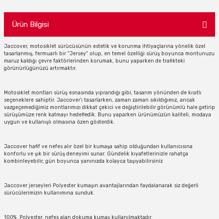
Ürün Bilgisi
Jaccover, motosiklet sürücüsünün estetik ve korunma ihtiyaçlarına yönelik özel
tasarlanmış, fermuarlı bir ”Jersey” olup, en temel özelliği sürüş boyunca montunuzu
maruz kaldığı çevre faktörlerinden korumak, bunu yaparken de trafikteki
görünürlüğünüzü artırmaktır.
Motosiklet montları sürüş esnasında yıprandığı gibi, tasarım yönünden de kısıtlı
seçeneklere sahiptir. Jaccover’ı tasarlarken, zaman zaman sıkıldığımız, ancak
vazgeçemediğimiz montlarımızı dikkat çekici ve değiştirilebilir görünümlü hale getirip
sürüşümüze renk katmayı hedefledik. Bunu yaparken ürünümüzün kaliteli, modaya
uygun ve kullanışlı olmasına özen gösterdik.
Jaccover hafif ve nefes alır özel bir kumaşa sahip olduğundan kullanıcısına
konforlu ve şık bir sürüş deneyimi sunar. Gündelik kıyafetlerinizle rahatça
kombinleyebilir, gün boyunca yanınızda kolayca taşıyabilirsiniz
Jaccover jerseyleri Polyester kumaşın avantajlarından faydalanarak siz değerli
sürücülerimizin kullanımına sunduk.
100% Polyester, nefes alan dokuma kumaş kullanılmaktadır.