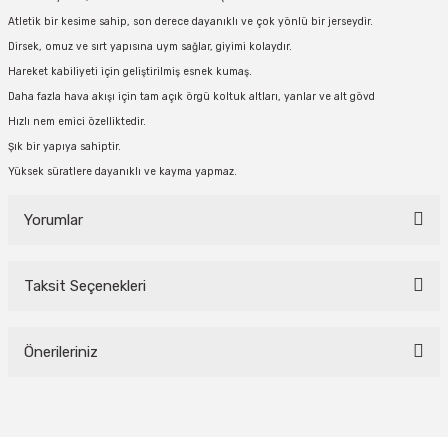
Atletik bir kesime sahip, son derece dayanıklı ve çok yönlü bir jerseydir.
Dirsek, omuz ve sırt yapısına uym sağlar, giyimi kolaydır.
Hareket kabiliyeti için geliştirilmiş esnek kumaş.
Daha fazla hava akışı için tam açık örgü koltuk altları, yanlar ve alt gövd
Hızlı nem emici özelliktedir.
Şık bir yapıya sahiptir.
Yüksek süratlere dayanıklı ve kayma yapmaz.
Yorumlar
Taksit Seçenekleri
Bu ürüne ilk yorumu siz yapın!
Önerileriniz
Yorum Yaz
Bu ürünün fiyat bilgisi, resim, ürün açıklamalarında ve diğer konularda
yetersiz gördüğünüz noktaları öneri formunu kullanarak tarafımıza
iletebilirsiniz.