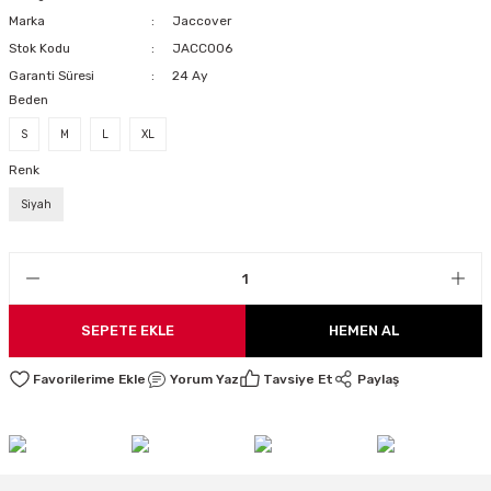
Marka
Jaccover
LARI
Stok Kodu
JACC006
Garanti Süresi
24 Ay
Beden
I
S
M
L
XL
Renk
Siyah
SEPETE EKLE
HEMEN AL
Yorum Yaz
Tavsiye Et
Paylaş