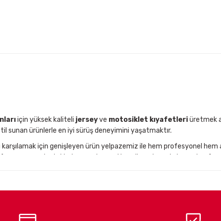
Gönder
nları
için yüksek kaliteli
jersey
ve
motosiklet kıyafetleri
üretmek am
til sunan ürünlerle en iyi sürüş deneyimini yaşatmaktır.
nı karşılamak için genişleyen ürün yelpazemiz ile hem profesyonel hem
performansınızı desteklerken, zorlu arazi koşullarında maksimum konfor s
n motosiklet ekipman markalarından olan
Kenny
,
Nordcode
ve
Easyblo
t kullanıcılarını, en yeni teknolojilerle donatılmış yüksek kaliteli
motos