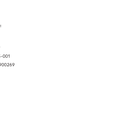
!
r
-001
900269