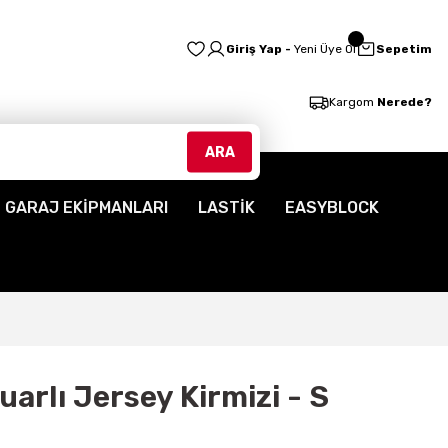
Giriş Yap -
Yeni Üye Ol
Sepetim
Kargom
Nerede?
ARA
GARAJ EKİPMANLARI
LASTİK
EASYBLOCK
arlı Jersey Kirmizi - S