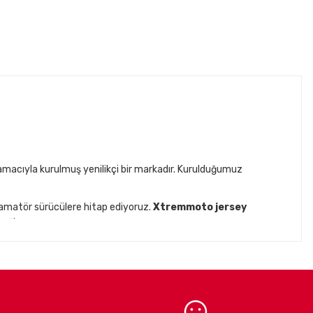
acıyla kurulmuş yenilikçi bir markadır. Kurulduğumuz
 amatör sürücülere hitap ediyoruz.
Xtremmoto jersey
ağlar.
ck
gibi prestijli markaların
Türkiye distribütörlüğünü
iklet ekipmanları ve aksesuarları
ile