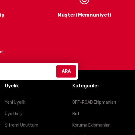
 estetik ürünler sunmaktır.
Müşteri memnuniyetini
iş
Müşteri Memnuniyeti
n!
efliyoruz. Güvenli, konforlu ve şık sürüşler için bizimle
ARA
Üyelik
Kategoriler
Yeni Üyelik
OFF-ROAD Ekipmanları
Üye Girişi
Bot
Şifremi Unuttum
Koruma Ekipmanları