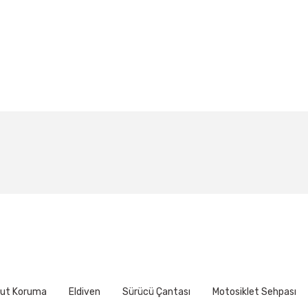
larda yetersiz gördüğünüz noktaları öneri formunu kullanarak tarafımıza ile
Bu ürüne ilk yorumu siz yapın!
Yorum Yaz
ut Koruma
Eldiven
Sürücü Çantası
Motosiklet Sehpası