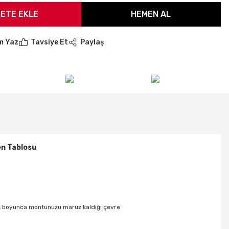
ETE EKLE
HEMEN AL
m Yaz
Tavsiye Et
Paylaş
n Tablosu
rüş boyunca montunuzu maruz kaldığı çevre