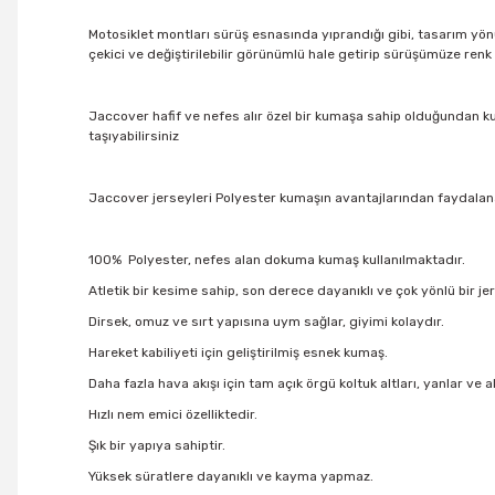
Motosiklet montları sürüş esnasında yıprandığı gibi, tasarım yö
çekici ve değiştirilebilir görünümlü hale getirip sürüşümüze ren
Jaccover hafif ve nefes alır özel bir kumaşa sahip olduğundan kul
taşıyabilirsiniz
Jaccover jerseyleri Polyester kumaşın avantajlarından faydalana
100% Polyester, nefes alan dokuma kumaş kullanılmaktadır.
Atletik bir kesime sahip, son derece dayanıklı ve çok yönlü bir je
Dirsek, omuz ve sırt yapısına uym sağlar, giyimi kolaydır.
Hareket kabiliyeti için geliştirilmiş esnek kumaş.
Daha fazla hava akışı için tam açık örgü koltuk altları, yanlar ve 
Hızlı nem emici özelliktedir.
Şık bir yapıya sahiptir.
Yüksek süratlere dayanıklı ve kayma yapmaz.