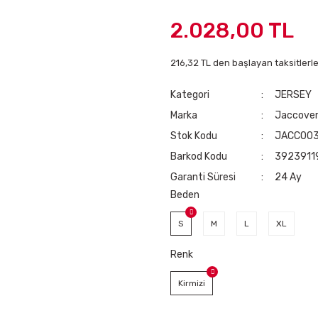
2.028,00 TL
216,32 TL den başlayan taksitlerle
Kategori
JERSEY
Marka
Jaccove
Stok Kodu
JACC003
Barkod Kodu
3923911
Garanti Süresi
24 Ay
Beden
S
M
L
XL
Renk
Kirmizi