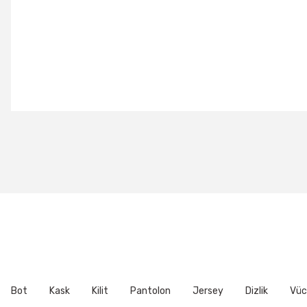
Bu ürünün fiyat bilgisi, resim, ürün açıklamalarında ve diğer konu
Görüş ve önerileriniz için teşekkür ederiz.
Ürün resmi kalitesiz, bozuk veya görüntülenemiyor.
Ürün açıklamasında eksik bilgiler bulunuyor.
Ürün bilgilerinde hatalar bulunuyor.
Ürün fiyatı diğer sitelerden daha pahalı.
Bu ürüne benzer farklı alternatifler olmalı.
Bot
Kask
Kilit
Pantolon
Jersey
Dizlik
Vüc