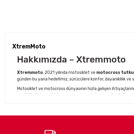
XtremMoto
Hakkımızda – Xtremmoto
Xtremmoto
, 2021 yılında motosiklet ve
motocross tutku
günden bu yana hedefimiz, sürücülere konfor, dayanıklılık ve s
Motosiklet ve motocross dünyasının hızla gelişen ihtiyaçları
modelleri
, dayanıklı kumaş yapısı ve şık tasarımı ile sürüş 
Aynı zamanda
Jaccover
iş birliğiyle, Avrupa’nın önde gele
yürütüyoruz. Bu iş ortaklıkları sayesinde, Türkiye’deki motosikle
buluşturuyoruz.
Misyonumuz