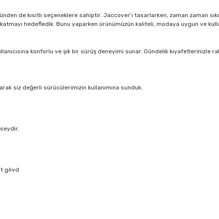
nünden de kısıtlı seçeneklere sahiptir. Jaccover’ı tasarlarken, zaman zaman sı
k katmayı hedefledik. Bunu yaparken ürünümüzün kaliteli, modaya uygun ve kull
lanıcısına konforlu ve şık bir sürüş deneyimi sunar. Gündelik kıyafetlerinizle 
rak siz değerli sürücülerimizin kullanımına sunduk.
rseydir.
alt gövd