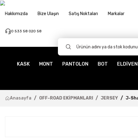
Hakkımızda
Bize Ulaşın
Satış Noktaları
Markalar
0 533 58 020 58
KASK
MONT
PANTOLON
BOT
ELDİVEN
Anasayfa
OFF-ROAD EKİPMANLARI
JERSEY
J-Sha