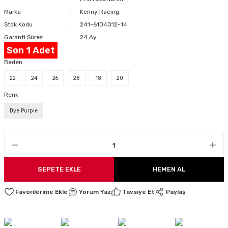
LARI
Marka
Kenny Racing
Stok Kodu
241-6104012-14
Garanti Süresi
24 Ay
Son 1 Adet
I
Beden
22
24
26
28
18
20
Renk
Dye Purple
SEPETE EKLE
HEMEN AL
Yorum Yaz
Tavsiye Et
Paylaş