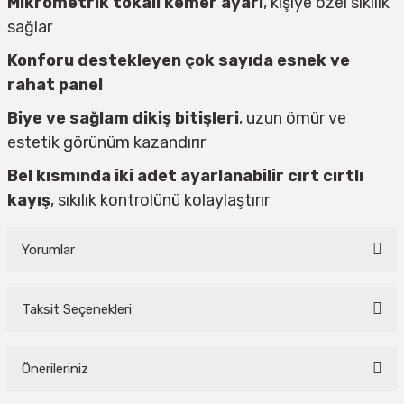
Mikrometrik tokalı kemer ayarı
, kişiye özel sıkılık
sağlar
Konforu destekleyen çok sayıda esnek ve
rahat panel
Biye ve sağlam dikiş bitişleri
, uzun ömür ve
estetik görünüm kazandırır
Bel kısmında iki adet ayarlanabilir cırt cırtlı
kayış
, sıkılık kontrolünü kolaylaştırır
Yorumlar
Taksit Seçenekleri
Bu ürüne ilk yorumu siz yapın!
Önerileriniz
Yorum Yaz