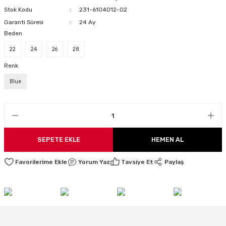
Stok Kodu
231-6104012-02
LARI
Garanti Süresi
24 Ay
Beden
22
24
26
28
I
Renk
Blue
SEPETE EKLE
HEMEN AL
Yorum Yaz
Tavsiye Et
Paylaş