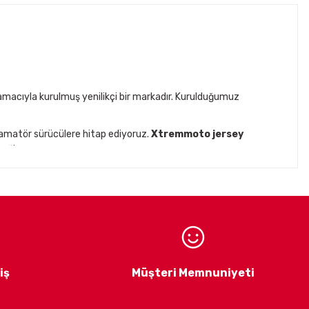
1,25kg - 1,4kg
1,25kg - 1,4kg
1,4kg - 1,5kg
acıyla kurulmuş yenilikçi bir markadır. Kurulduğumuz
1,4kg - 1,5kg
 amatör sürücülere hitap ediyoruz.
Xtremmoto jersey
ağlar.
1,5kg - 1,6kg
ck
gibi prestijli markaların
Türkiye distribütörlüğünü
1,5kg - 1,6kg
iklet ekipmanları ve aksesuarları
ile
 estetik ürünler sunmaktır.
Müşteri memnuniyetini
iş
Müşteri Memnuniyeti
Sİ)