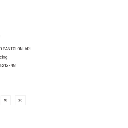
!
D PANTOLONLARI
cing
3212-48
18
20