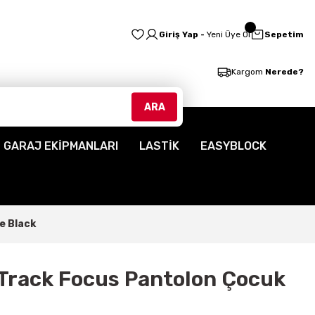
Giriş Yap -
Yeni Üye Ol
Sepetim
Kargom
Nerede?
ARA
GARAJ EKİPMANLARI
LASTİK
EASYBLOCK
e Black
Track Focus Pantolon Çocuk