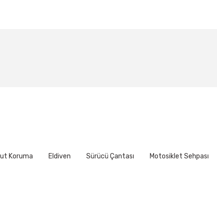
larda yetersiz gördüğünüz noktaları öneri formunu kullanarak tarafımıza ile
Bu ürüne ilk yorumu siz yapın!
BEDEN TABLOSU
Yorum Yaz
ni, kaşlarınızın yaklaşık 2,5 cm üzerinden (alnınızın en geniş kısm
rınıza tam ve sıkıca oturması gerekir.
ut Koruma
Eldiven
Sürücü Çantası
Motosiklet Sehpası
Gönder
İNÇ