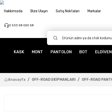
Hakkımızda
Bize Ulaşın
Satış Noktaları
Markalar
0 533 58 020 58
KASK
MONT
PANTOLON
BOT
ELDİVEN
Anasayfa
OFF-ROAD EKİPMANLARI
OFF-ROAD PANT