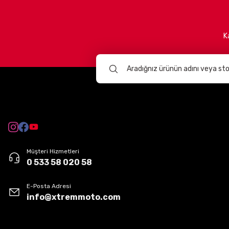
S
%100 yerli üretim ve kaliteli malzeme
Avrupa'nın önde gelen markalarının resmi distribütörlüğü
M
Motocross ve yol sürüşlerine uygun özel tasarımlar
K
Sürüş güvenliğini ön planda tutan teknolojik ürünler
L
Xtremmoto ailesi
olarak, motosiklet dünyasında daha büyük 
yola çıkın.
BMX / Down Hill Serisi
BEDEN
CM
2XS
51cm - 
Müşteri Hizmetleri
0 533 58 020 58
XS
53cm - 
E-Posta Adresi
info@xtremmoto.com
S
55cm - 