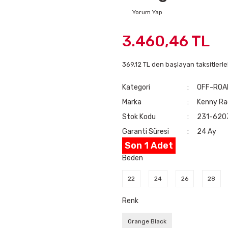
Yorum Yap
3.460,46 TL
369,12 TL den başlayan taksitlerle
Kategori
OFF-ROA
Marka
Kenny Ra
Stok Kodu
231-620
Garanti Süresi
24 Ay
Son 1 Adet
Beden
22
24
26
28
Renk
Orange Black