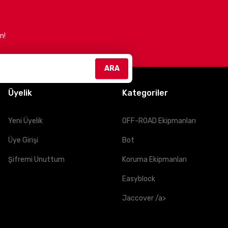
n!
efliyoruz. Güvenli, konforlu ve şık sürüşler için bizimle
ARA
Üyelik
Kategoriler
Yeni Üyelik
OFF-ROAD Ekipmanları
AĞIRLIK
Üye Girişi
Bot
-
Şifremi Unuttum
Koruma Ekipmanları
1,25kg - 1,4kg
Easyblock
Jaccover /a>
1,25kg - 1,4kg