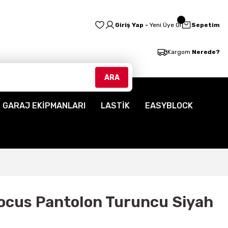
Giriş Yap -
Yeni Üye Ol
Sepetim
Kargom
Nerede?
ARA
GARAJ EKİPMANLARI
LASTİK
EASYBLOCK
ocus Pantolon Turuncu Siyah