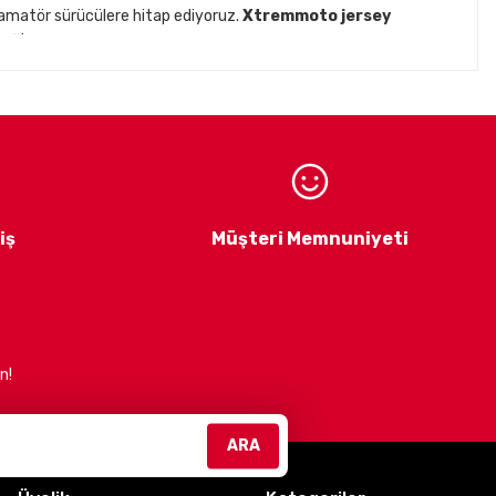
 amatör sürücülere hitap ediyoruz.
Xtremmoto jersey
ağlar.
1,5kg - 1,6kg
ck
gibi prestijli markaların
Türkiye distribütörlüğünü
1,5kg - 1,6kg
iklet ekipmanları ve aksesuarları
ile
 estetik ürünler sunmaktır.
Müşteri memnuniyetini
iş
Müşteri Memnuniyeti
Sİ)
n!
efliyoruz. Güvenli, konforlu ve şık sürüşler için bizimle
ARA