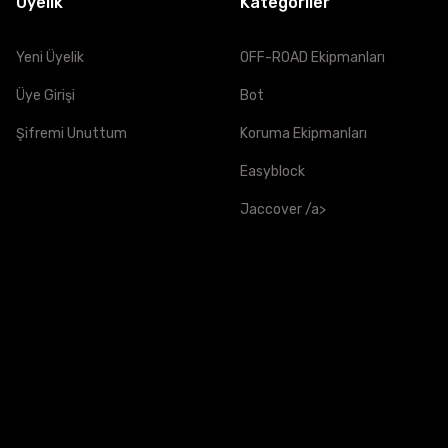
Üyelik
Kategoriler
Yeni Üyelik
OFF-ROAD Ekipmanları
AĞIRLIK
Üye Girişi
Bot
-
Şifremi Unuttum
Koruma Ekipmanları
1,25kg - 1,4kg
Easyblock
Jaccover /a>
1,25kg - 1,4kg
1,4kg - 1,5kg
1,4kg - 1,5kg
1,5kg - 1,6kg
1,5kg - 1,6kg