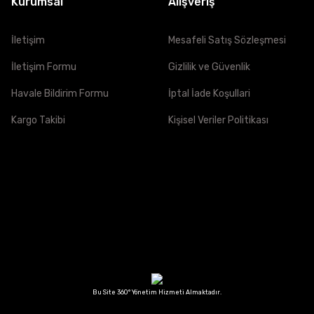
Kurumsal
Alışveriş
İletişim
Mesafeli Satış Sözleşmesi
İNÇ
İletişim Formu
Gizlilik ve Güvenlik
52cm
-
Havale Bildirim Formu
İptal İade Koşullari
54cm
20 7/8" - 21 1/4"
Kargo Takibi
Kişisel Veriler Politikası
56cm
21 5/8" - 22"
58cm
22 1/2" - 22 7/8"
60cm
23 1/4" - 23 5/8"
62cm
24" - 24 3/8"
64cm
24 3/4" - 25 1/8"
Bu Site 360° Yönetim Hizmeti Almaktadır.