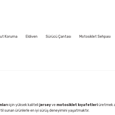
ni, kaşlarınızın yaklaşık 2,5 cm üzerinden (alnınızın en geniş kısm
rınıza tam ve sıkıca oturması gerekir.
ut Koruma
Eldiven
Sürücü Çantası
Motosiklet Sehpası
Gönder
İNÇ
54cm
20 7/8" - 21 1/4"
56cm
21 5/8" - 22"
58cm
22 1/2" - 22 7/8"
nları
için yüksek kaliteli
jersey
ve
motosiklet kıyafetleri
üretmek am
til sunan ürünlerle en iyi sürüş deneyimini yaşatmaktır.
60cm
23 1/4" - 23 5/8"