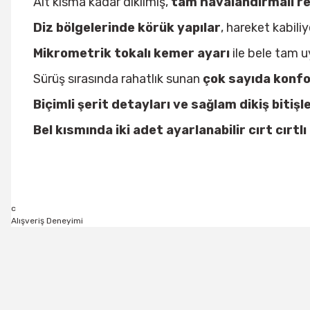
Alt kısma kadar dikilmiş,
tam havalandırmalı ren
Diz bölgelerinde körük yapılar
, hareket kabiliye
Mikrometrik tokalı kemer ayarı
ile bele tam 
Sürüş sırasında rahatlık sunan
çok sayıda konfo
Biçimli şerit detayları ve sağlam dikiş bitişle
Bel kısmında iki adet ayarlanabilir cırt cırtlı
c
Alışveriş Deneyimi
Bu ürünün fiyat bilgisi, resim, ürün açıklamalarında ve diğer konu
Görüş ve önerileriniz için teşekkür ederiz.
Ürün resmi kalitesiz, bozuk veya görüntülenemiyor.
Ürün açıklamasında eksik bilgiler bulunuyor.