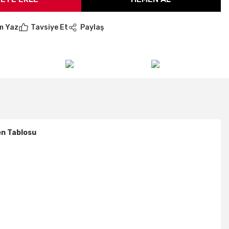
m Yaz
Tavsiye Et
Paylaş
n Tablosu