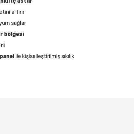
kli iç astar
tini artırır
uyum sağlar
r bölgesi
ri
 panel
ile kişiselleştirilmiş sıkılık
larda yetersiz gördüğünüz noktaları öneri formunu kullanarak tarafımıza ile
Bu ürüne ilk yorumu siz yapın!
BEDEN TABLOSU
Yorum Yaz