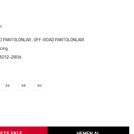
!
D PANTOLONLAR
,
OFF-ROAD PANTOLONLARI
cing
3012-2806
36
38
40
ETE EKLE
HEMEN AL