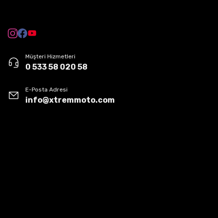
BMX / Down Hill Serisi
BEDEN
CM
2XS
51cm - 
Müşteri Hizmetleri
0 533 58 020 58
XS
53cm - 
E-Posta Adresi
info@xtremmoto.com
S
55cm - 
M
57cm - 
L
59cm - 
XL
61cm - 
2XL
63cm - 