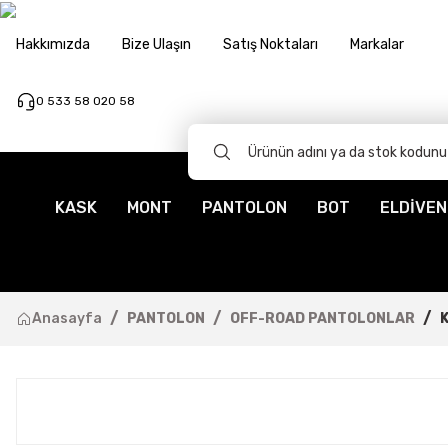
Hakkımızda
Bize Ulaşın
Satış Noktaları
Markalar
0 533 58 020 58
KASK
MONT
PANTOLON
BOT
ELDİVEN
Anasayfa
PANTOLON
OFF-ROAD PANTOLONLAR
K