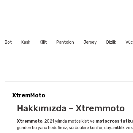
Ürün bilgilerinde hatalar bulunuyor.
Kasklar (Helmets)
Ürün fiyatı diğer sitelerden daha pahalı.
Bu ürüne benzer farklı alternatifler olmalı.
Nasıl ölçülür?
Bir mezura kullanarak başınızın çevresi
yüzünüze göre şekil alacağı için, başlangıçta yanakla
Bot
Kask
Kilit
Pantolon
Jersey
Dizlik
Vüc
Yetişkin Kask Serisi
BEDEN
CM
XS
53cm - 
XtremMoto
S
55cm - 
Hakkımızda – Xtremmoto
M
57cm - 
Xtremmoto
, 2021 yılında motosiklet ve
motocross tutku
günden bu yana hedefimiz, sürücülere konfor, dayanıklılık ve s
L
59cm - 