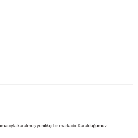
ı) ölçün. Kaskın iç astarı zamanla esneyip
AĞIRLIK
1,25kg - 1,4kg
1,25kg - 1,4kg
1,4kg - 1,5kg
acıyla kurulmuş yenilikçi bir markadır. Kurulduğumuz
1,4kg - 1,5kg