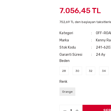
7.056,45 TL
752,69 TL den başlayan taksitlerle
Kategori
OFF-ROA
Marka
Kenny Ra
Stok Kodu
241-620
Garanti Süresi
24 Ay
Beden
28
30
32
34
Renk
Orange
SEP