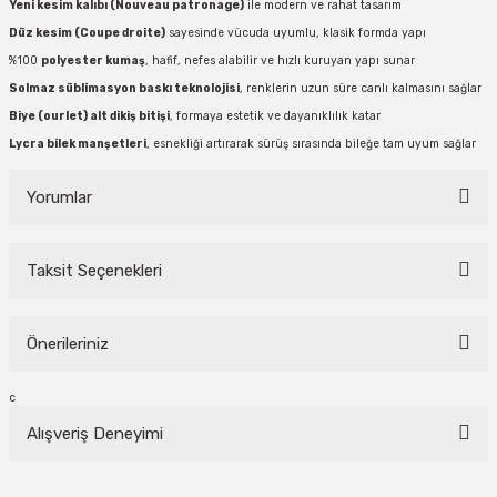
Yeni kesim kalıbı (Nouveau patronage)
ile modern ve rahat tasarım
Düz kesim (Coupe droite)
sayesinde vücuda uyumlu, klasik formda yapı
%100
polyester kumaş
, hafif, nefes alabilir ve hızlı kuruyan yapı sunar
Solmaz süblimasyon baskı teknolojisi
, renklerin uzun süre canlı kalmasını sağlar
Biye (ourlet) alt dikiş bitişi
, formaya estetik ve dayanıklılık katar
Lycra bilek manşetleri
, esnekliği artırarak sürüş sırasında bileğe tam uyum sağlar
Yorumlar
Taksit Seçenekleri
Bu ürüne ilk yorumu siz yapın!
Önerileriniz
Yorum Yaz
Bu ürünün fiyat bilgisi, resim, ürün açıklamalarında ve diğer konularda
c
yetersiz gördüğünüz noktaları öneri formunu kullanarak tarafımıza
Alışveriş Deneyimi
iletebilirsiniz.
Görüş ve önerileriniz için teşekkür ederiz.