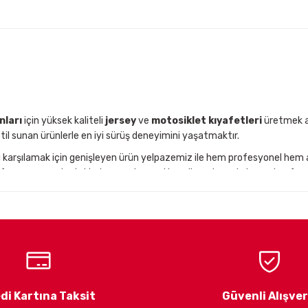
Gönder
nları
için yüksek kaliteli
jersey
ve
motosiklet kıyafetleri
üretmek am
til sunan ürünlerle en iyi sürüş deneyimini yaşatmaktır.
nı karşılamak için genişleyen ürün yelpazemiz ile hem profesyonel hem
performansınızı desteklerken, zorlu arazi koşullarında maksimum konfor s
n motosiklet ekipman markalarından olan
Kenny
,
Nordcode
ve
Easyblo
t kullanıcılarını, en yeni teknolojilerle donatılmış yüksek kaliteli
motos
larını en iyi şekilde anlayarak onlara yüksek performanslı, güvenli ve
alışıyoruz.
di Kartına Taksit
Güvenli Alışver