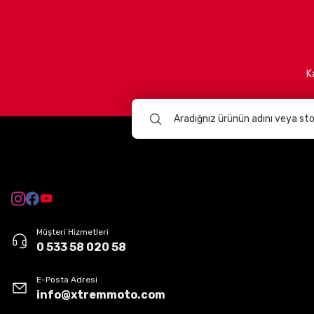
Neden Xtremmoto?
%100 yerli üretim ve kaliteli malzeme
Avrupa'nın önde gelen markalarının resmi distribütörlüğü
Motocross ve yol sürüşlerine uygun özel tasarımlar
K
Sürüş güvenliğini ön planda tutan teknolojik ürünler
Xtremmoto ailesi
olarak, motosiklet dünyasında daha büyük 
yola çıkın.
Müşteri Hizmetleri
0 533 58 020 58
E-Posta Adresi
info@xtremmoto.com