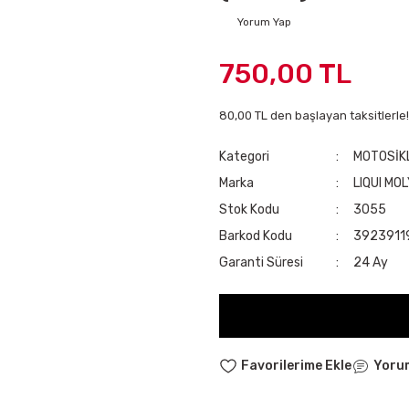
Yorum Yap
750,00 TL
80,00 TL den başlayan taksitlerle!
Kategori
MOTOSİK
Marka
LIQUI MO
Stok Kodu
3055
Barkod Kodu
3923911
Garanti Süresi
24 Ay
Yoru