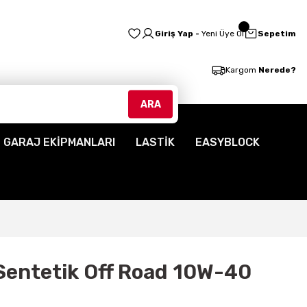
Giriş Yap -
Yeni Üye Ol
Sepetim
Kargom
Nerede?
ARA
GARAJ EKİPMANLARI
LASTİK
EASYBLOCK
 Sentetik Off Road 10W-40