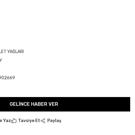
LET YAĞLARI
LY
902669
GELINCE HABER VER
m Yaz
Tavsiye Et
Paylaş