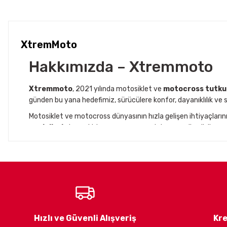
XtremMoto
Hakkımızda – Xtremmoto
Xtremmoto
, 2021 yılında motosiklet ve
motocross tutku
günden bu yana hedefimiz, sürücülere konfor, dayanıklılık ve s
Motosiklet ve motocross dünyasının hızla gelişen ihtiyaçları
modelleri
, dayanıklı kumaş yapısı ve şık tasarımı ile sürüş 
Aynı zamanda
Jaccover
iş birliğiyle, Avrupa’nın önde gele
yürütüyoruz. Bu iş ortaklıkları sayesinde, Türkiye’deki motosikle
buluşturuyoruz.
Misyonumuz
Xtremmoto
olarak misyonumuz, motosiklet severlerin ihtiyaç
daima ön planda tutarak, her zaman daha iyiye ulaşmak için ç
Hızlı ve Güvenli Alışveriş
Kre