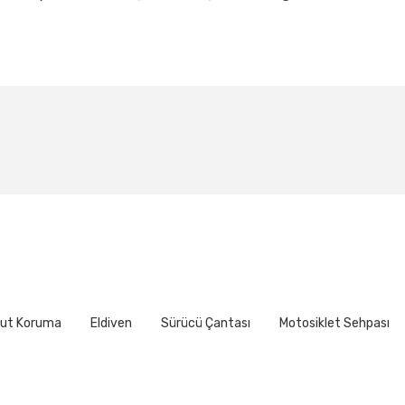
larda yetersiz gördüğünüz noktaları öneri formunu kullanarak tarafımıza ile
Bu ürüne ilk yorumu siz yapın!
Yorum Yaz
ut Koruma
Eldiven
Sürücü Çantası
Motosiklet Sehpası