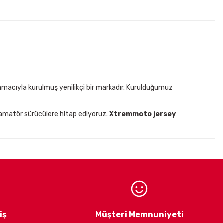
acıyla kurulmuş yenilikçi bir markadır. Kurulduğumuz
 amatör sürücülere hitap ediyoruz.
Xtremmoto jersey
ağlar.
ck
gibi prestijli markaların
Türkiye distribütörlüğünü
iklet ekipmanları ve aksesuarları
ile
 estetik ürünler sunmaktır.
Müşteri memnuniyetini
iş
Müşteri Memnuniyeti