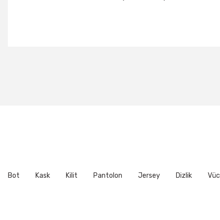
Bu ürünün fiyat bilgisi, resim, ürün açıklamalarında ve diğer konu
Görüş ve önerileriniz için teşekkür ederiz.
Ürün resmi kalitesiz, bozuk veya görüntülenemiyor.
Ürün açıklamasında eksik bilgiler bulunuyor.
Ürün bilgilerinde hatalar bulunuyor.
Ürün fiyatı diğer sitelerden daha pahalı.
Bu ürüne benzer farklı alternatifler olmalı.
Bot
Kask
Kilit
Pantolon
Jersey
Dizlik
Vüc