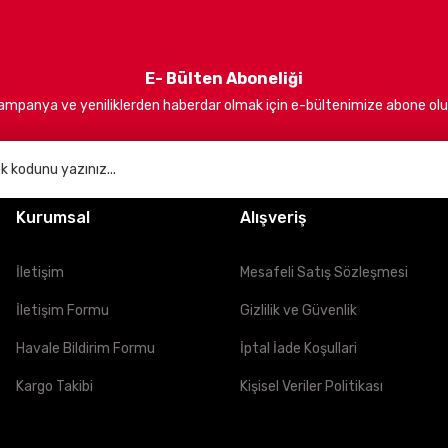
E- Bülten Aboneliği
ampanya ve yeniliklerden haberdar olmak için e-bültenimize abone olu
bir etki yaratmayı ve kullanıcılarımıza daima en iyi hizmeti sunmayı hed
Kurumsal
Alışveriş
İletişim
Mesafeli Satış Sözleşmesi
İletişim Formu
Gizlilik ve Güvenlik
Havale Bildirim Formu
İptal İade Koşullari
Kargo Takibi
Kişisel Veriler Politikası