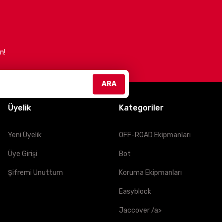
n!
efliyoruz. Güvenli, konforlu ve şık sürüşler için bizimle
ARA
Üyelik
Kategoriler
Yeni Üyelik
OFF-ROAD Ekipmanları
Üye Girişi
Bot
Şifremi Unuttum
Koruma Ekipmanları
Easyblock
Jaccover /a>