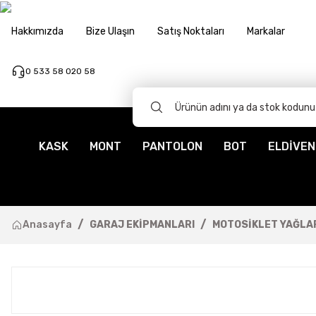
Hakkımızda
Bize Ulaşın
Satış Noktaları
Markalar
0 533 58 020 58
KASK
MONT
PANTOLON
BOT
ELDİVEN
Anasayfa
GARAJ EKİPMANLARI
MOTOSİKLET YAĞLA