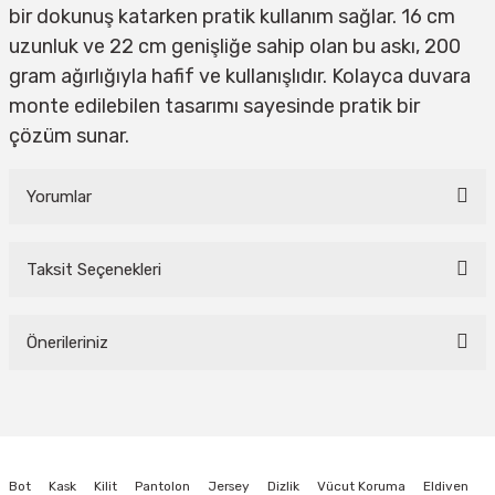
bir dokunuş katarken pratik kullanım sağlar. 16 cm
uzunluk ve 22 cm genişliğe sahip olan bu askı, 200
gram ağırlığıyla hafif ve kullanışlıdır. Kolayca duvara
monte edilebilen tasarımı sayesinde pratik bir
çözüm sunar.
Yorumlar
Taksit Seçenekleri
Bu ürüne ilk yorumu siz yapın!
Önerileriniz
Yorum Yaz
Bu ürünün fiyat bilgisi, resim, ürün açıklamalarında ve diğer konularda
yetersiz gördüğünüz noktaları öneri formunu kullanarak tarafımıza
iletebilirsiniz.
Görüş ve önerileriniz için teşekkür ederiz.
Bot
Kask
Kilit
Pantolon
Jersey
Dizlik
Vücut Koruma
Eldiven