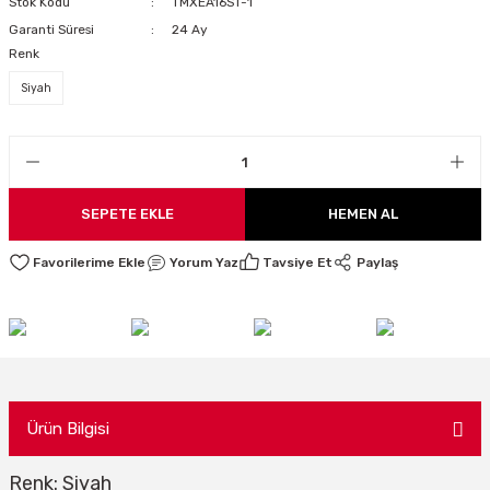
Stok Kodu
TMXEA16ST-1
LARI
Garanti Süresi
24 Ay
Renk
Siyah
I
SEPETE EKLE
HEMEN AL
Yorum Yaz
Tavsiye Et
Paylaş
Ürün Bilgisi
Renk: Siyah