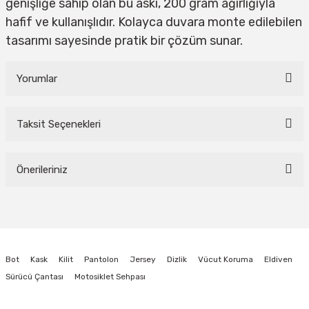
genişliğe sahip olan bu askı, 200 gram ağırlığıyla
hafif ve kullanışlıdır. Kolayca duvara monte edilebilen
tasarımı sayesinde pratik bir çözüm sunar.
Yorumlar
Taksit Seçenekleri
Bu ürüne ilk yorumu siz yapın!
Önerileriniz
Yorum Yaz
Bu ürünün fiyat bilgisi, resim, ürün açıklamalarında ve diğer konularda
yetersiz gördüğünüz noktaları öneri formunu kullanarak tarafımıza
iletebilirsiniz.
Görüş ve önerileriniz için teşekkür ederiz.
Bot
Kask
Kilit
Pantolon
Jersey
Dizlik
Vücut Koruma
Eldiven
Ürün resmi kalitesiz, bozuk veya görüntülenemiyor.
Sürücü Çantası
Motosiklet Sehpası
Ürün açıklamasında eksik bilgiler bulunuyor.