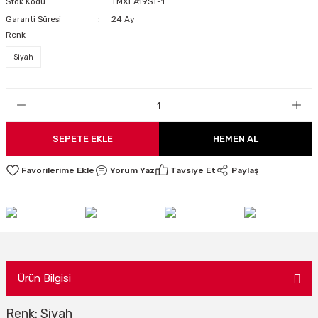
Stok Kodu
TMXEA19ST-1
LARI
Garanti Süresi
24 Ay
Renk
Siyah
I
SEPETE EKLE
HEMEN AL
Yorum Yaz
Tavsiye Et
Paylaş
Ürün Bilgisi
Renk: Siyah