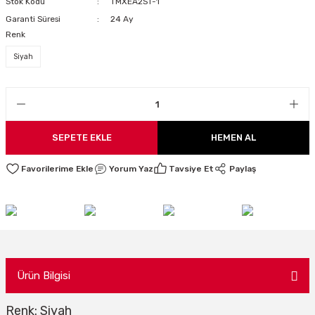
Stok Kodu
TMXEA2ST-1
LARI
Garanti Süresi
24 Ay
Renk
Siyah
I
SEPETE EKLE
HEMEN AL
Yorum Yaz
Tavsiye Et
Paylaş
Ürün Bilgisi
Renk: Siyah