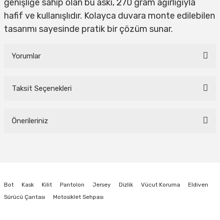
genişliğe sahip olan bu askı, 270 gram ağırlığıyla
hafif ve kullanışlıdır. Kolayca duvara monte edilebilen
tasarımı sayesinde pratik bir çözüm sunar.
Yorumlar
Taksit Seçenekleri
Bu ürüne ilk yorumu siz yapın!
Önerileriniz
Yorum Yaz
Bu ürünün fiyat bilgisi, resim, ürün açıklamalarında ve diğer konularda
yetersiz gördüğünüz noktaları öneri formunu kullanarak tarafımıza
iletebilirsiniz.
Görüş ve önerileriniz için teşekkür ederiz.
Bot
Kask
Kilit
Pantolon
Jersey
Dizlik
Vücut Koruma
Eldiven
Ürün resmi kalitesiz, bozuk veya görüntülenemiyor.
Sürücü Çantası
Motosiklet Sehpası
Ürün açıklamasında eksik bilgiler bulunuyor.