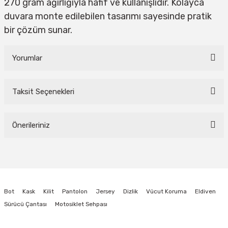
270 gram ağırlığıyla hafif ve kullanışlıdır. Kolayca
duvara monte edilebilen tasarımı sayesinde pratik
bir çözüm sunar.
Yorumlar
Taksit Seçenekleri
Bu ürüne ilk yorumu siz yapın!
Önerileriniz
Yorum Yaz
Bu ürünün fiyat bilgisi, resim, ürün açıklamalarında ve diğer konularda
yetersiz gördüğünüz noktaları öneri formunu kullanarak tarafımıza
iletebilirsiniz.
Görüş ve önerileriniz için teşekkür ederiz.
Bot
Kask
Kilit
Pantolon
Jersey
Dizlik
Vücut Koruma
Eldiven
Ürün resmi kalitesiz, bozuk veya görüntülenemiyor.
Sürücü Çantası
Motosiklet Sehpası
Ürün açıklamasında eksik bilgiler bulunuyor.