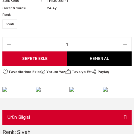
Stok Kodu
TMXEA6ST-1
LARI
Garanti Süresi
24 Ay
Renk
Siyah
I
SEPETE EKLE
HEMEN AL
Yorum Yaz
Tavsiye Et
Paylaş
Ürün Bilgisi
Renk: Siyah