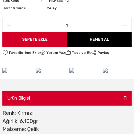
Stok Kodu
TMXHS3ST-2
LARI
Garanti Süresi
24 Ay
I
SEPETE EKLE
HEMEN AL
Yorum Yaz
Tavsiye Et
Paylaş
Ürün Bilgisi
Renk: Kırmızı
Ağırlık: 6.100gr
Malzeme: Çelik