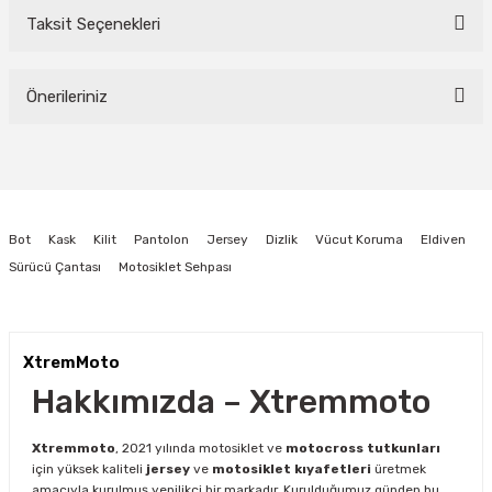
Taksit Seçenekleri
Bu ürüne ilk yorumu siz yapın!
Önerileriniz
Yorum Yaz
Bu ürünün fiyat bilgisi, resim, ürün açıklamalarında ve diğer konularda
yetersiz gördüğünüz noktaları öneri formunu kullanarak tarafımıza
iletebilirsiniz.
Görüş ve önerileriniz için teşekkür ederiz.
Bot
Kask
Kilit
Pantolon
Jersey
Dizlik
Vücut Koruma
Eldiven
Ürün resmi kalitesiz, bozuk veya görüntülenemiyor.
Sürücü Çantası
Motosiklet Sehpası
Ürün açıklamasında eksik bilgiler bulunuyor.
Ürün bilgilerinde hatalar bulunuyor.
Ürün fiyatı diğer sitelerden daha pahalı.
XtremMoto
Bu ürüne benzer farklı alternatifler olmalı.
Hakkımızda – Xtremmoto
Xtremmoto
, 2021 yılında motosiklet ve
motocross tutkunları
için yüksek kaliteli
jersey
ve
motosiklet kıyafetleri
üretmek
amacıyla kurulmuş yenilikçi bir markadır. Kurulduğumuz günden bu