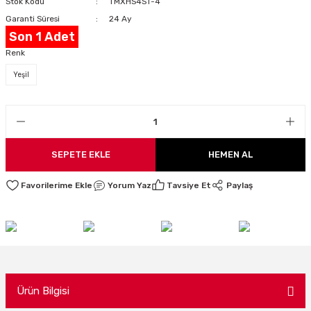
Stok Kodu
TMXHS4ST-4
LARI
Garanti Süresi
24 Ay
Son 1 Adet
Renk
Yeşil
I
SEPETE EKLE
HEMEN AL
Yorum Yaz
Tavsiye Et
Paylaş
Ürün Bilgisi