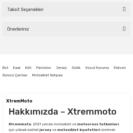
Taksit Seçenekleri
Bu ürüne ilk yorumu siz yapın!
Önerileriniz
Yorum Yaz
Bu ürünün fiyat bilgisi, resim, ürün açıklamalarında ve diğer konularda
yetersiz gördüğünüz noktaları öneri formunu kullanarak tarafımıza
iletebilirsiniz.
Görüş ve önerileriniz için teşekkür ederiz.
Bot
Kask
Kilit
Pantolon
Jersey
Dizlik
Vücut Koruma
Eldiven
Ürün resmi kalitesiz, bozuk veya görüntülenemiyor.
Sürücü Çantası
Motosiklet Sehpası
Ürün açıklamasında eksik bilgiler bulunuyor.
Ürün bilgilerinde hatalar bulunuyor.
Ürün fiyatı diğer sitelerden daha pahalı.
XtremMoto
Bu ürüne benzer farklı alternatifler olmalı.
Hakkımızda – Xtremmoto
Xtremmoto
, 2021 yılında motosiklet ve
motocross tutkunları
için yüksek kaliteli
jersey
ve
motosiklet kıyafetleri
üretmek