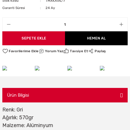
Stok Kodu
TMXKA1AL-7
LARI
Garanti Süresi
24 Ay
I
SEPETE EKLE
HEMEN AL
Yorum Yaz
Tavsiye Et
Paylaş
Ürün Bilgisi
Renk: Gri
Ağırlık: 570gr
Malzeme: Alüminyum