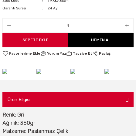
Stok Kodu
TMXKA8SS-1
LARI
Garanti Süresi
24 Ay
I
SEPETE EKLE
HEMEN AL
Yorum Yaz
Tavsiye Et
Paylaş
Ürün Bilgisi
Renk: Gri
Ağırlık: 360gr
Malzeme: Paslanmaz Çelik