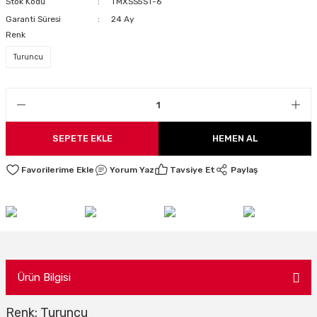
Stok Kodu
TMXSS5ST-6
LARI
Garanti Süresi
24 Ay
Renk
Turuncu
I
SEPETE EKLE
HEMEN AL
Yorum Yaz
Tavsiye Et
Paylaş
Ürün Bilgisi
Renk: Turuncu