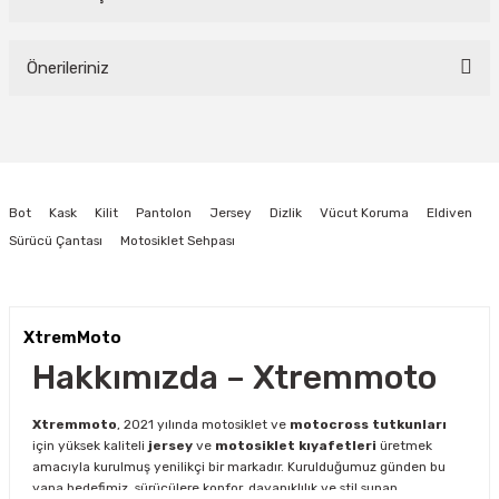
Bu ürüne ilk yorumu siz yapın!
Önerileriniz
Yorum Yaz
Bu ürünün fiyat bilgisi, resim, ürün açıklamalarında ve diğer konularda
yetersiz gördüğünüz noktaları öneri formunu kullanarak tarafımıza
iletebilirsiniz.
Görüş ve önerileriniz için teşekkür ederiz.
Bot
Kask
Kilit
Pantolon
Jersey
Dizlik
Vücut Koruma
Eldiven
Ürün resmi kalitesiz, bozuk veya görüntülenemiyor.
Sürücü Çantası
Motosiklet Sehpası
Ürün açıklamasında eksik bilgiler bulunuyor.
Ürün bilgilerinde hatalar bulunuyor.
Ürün fiyatı diğer sitelerden daha pahalı.
XtremMoto
Bu ürüne benzer farklı alternatifler olmalı.
Hakkımızda – Xtremmoto
Xtremmoto
, 2021 yılında motosiklet ve
motocross tutkunları
için yüksek kaliteli
jersey
ve
motosiklet kıyafetleri
üretmek
amacıyla kurulmuş yenilikçi bir markadır. Kurulduğumuz günden bu
yana hedefimiz, sürücülere konfor, dayanıklılık ve stil sunan