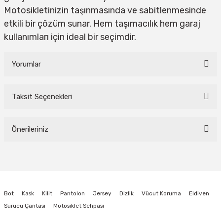
Motosikletinizin taşınmasında ve sabitlenmesinde
etkili bir çözüm sunar. Hem taşımacılık hem garaj
kullanımları için ideal bir seçimdir.
Yorumlar
Taksit Seçenekleri
Bu ürüne ilk yorumu siz yapın!
Önerileriniz
Yorum Yaz
Bu ürünün fiyat bilgisi, resim, ürün açıklamalarında ve diğer konularda
yetersiz gördüğünüz noktaları öneri formunu kullanarak tarafımıza
iletebilirsiniz.
Görüş ve önerileriniz için teşekkür ederiz.
Bot
Kask
Kilit
Pantolon
Jersey
Dizlik
Vücut Koruma
Eldiven
Ürün resmi kalitesiz, bozuk veya görüntülenemiyor.
Sürücü Çantası
Motosiklet Sehpası
Ürün açıklamasında eksik bilgiler bulunuyor.