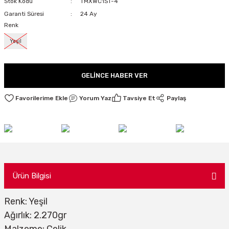
Stok Kodu
TMXWC1ST-4
LARI
Garanti Süresi
24 Ay
Renk
Yeşil
I
GELINCE HABER VER
Yorum Yaz
Tavsiye Et
Paylaş
Ürün Bilgisi
Renk: Yeşil
Ağırlık: 2.270gr
Malzeme: Çelik