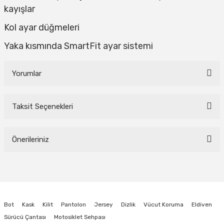
kayışlar
Kol ayar düğmeleri
Yaka kısmında SmartFit ayar sistemi
Yorumlar
Taksit Seçenekleri
Bu ürüne ilk yorumu siz yapın!
Önerileriniz
Yorum Yaz
Bu ürünün fiyat bilgisi, resim, ürün açıklamalarında ve diğer konularda
yetersiz gördüğünüz noktaları öneri formunu kullanarak tarafımıza
iletebilirsiniz.
Görüş ve önerileriniz için teşekkür ederiz.
Bot
Kask
Kilit
Pantolon
Jersey
Dizlik
Vücut Koruma
Eldiven
Ürün resmi kalitesiz, bozuk veya görüntülenemiyor.
Sürücü Çantası
Motosiklet Sehpası