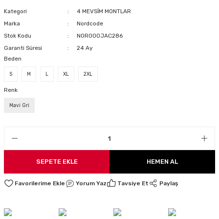
LARI
Kategori
4 MEVSİM MONTLAR
Marka
Nordcode
Stok Kodu
NOR000JAC286
Garanti Süresi
24 Ay
Beden
I
S
M
L
XL
2XL
Renk
Mavi Gri
SEPETE EKLE
HEMEN AL
Yorum Yaz
Tavsiye Et
Paylaş