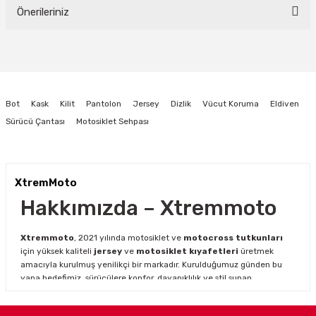
Önerileriniz
Yorum Yaz
Bu ürünün fiyat bilgisi, resim, ürün açıklamalarında ve diğer konularda
yetersiz gördüğünüz noktaları öneri formunu kullanarak tarafımıza
iletebilirsiniz.
Görüş ve önerileriniz için teşekkür ederiz.
Bot
Kask
Kilit
Pantolon
Jersey
Dizlik
Vücut Koruma
Eldiven
Ürün resmi kalitesiz, bozuk veya görüntülenemiyor.
Sürücü Çantası
Motosiklet Sehpası
Ürün açıklamasında eksik bilgiler bulunuyor.
Ürün bilgilerinde hatalar bulunuyor.
Ürün fiyatı diğer sitelerden daha pahalı.
XtremMoto
Bu ürüne benzer farklı alternatifler olmalı.
Hakkımızda – Xtremmoto
Xtremmoto
, 2021 yılında motosiklet ve
motocross tutkunları
için yüksek kaliteli
jersey
ve
motosiklet kıyafetleri
üretmek
amacıyla kurulmuş yenilikçi bir markadır. Kurulduğumuz günden bu
yana hedefimiz, sürücülere konfor, dayanıklılık ve stil sunan
ürünlerle en iyi sürüş deneyimini yaşatmaktır.
Gönder
Motosiklet ve motocross dünyasının hızla gelişen ihtiyaçlarını