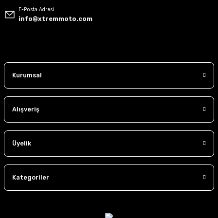
Avrupa'nın önde gelen markalarının resmi distribütörlüğü
E-Posta Adresi
Motocross ve yol sürüşlerine uygun özel tasarımlar
info@xtremmoto.com
Sürüş güvenliğini ön planda tutan teknolojik ürünler
Xtremmoto ailesi
olarak, motosiklet dünyasında daha büyük bir
etki yaratmayı ve kullanıcılarımıza daima en iyi hizmeti sunmayı
hedefliyoruz. Güvenli, konforlu ve şık sürüşler için bizimle yola
çıkın.
Kurumsal
Alışveriş
Üyelik
Kategoriler