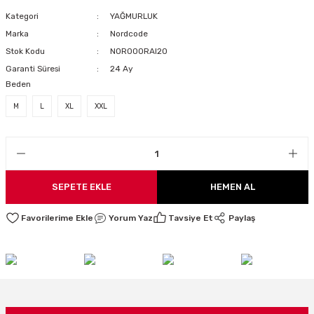
LARI
Kategori
YAĞMURLUK
Marka
Nordcode
Stok Kodu
NOR000RAI20
Garanti Süresi
24 Ay
Beden
I
M
L
XL
XXL
SEPETE EKLE
HEMEN AL
Yorum Yaz
Tavsiye Et
Paylaş