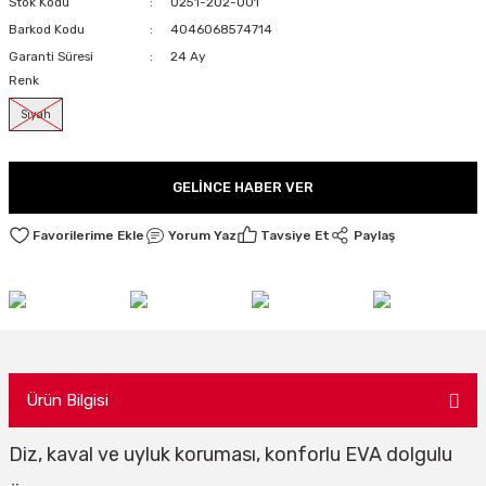
Stok Kodu
0251-202-001
LARI
Barkod Kodu
4046068574714
Garanti Süresi
24 Ay
Renk
Siyah
I
GELINCE HABER VER
Yorum Yaz
Tavsiye Et
Paylaş
Ürün Bilgisi
Diz, kaval ve uyluk koruması, konforlu EVA dolgulu