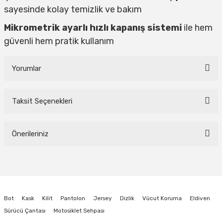
sayesinde kolay temizlik ve bakım
Mikrometrik ayarlı hızlı kapanış sistemi
ile hem
güvenli hem pratik kullanım
Yorumlar
Taksit Seçenekleri
Bu ürüne ilk yorumu siz yapın!
Önerileriniz
Yorum Yaz
Bu ürünün fiyat bilgisi, resim, ürün açıklamalarında ve diğer konularda
yetersiz gördüğünüz noktaları öneri formunu kullanarak tarafımıza
iletebilirsiniz.
Görüş ve önerileriniz için teşekkür ederiz.
Bot
Kask
Kilit
Pantolon
Jersey
Dizlik
Vücut Koruma
Eldiven
Ürün resmi kalitesiz, bozuk veya görüntülenemiyor.
Sürücü Çantası
Motosiklet Sehpası