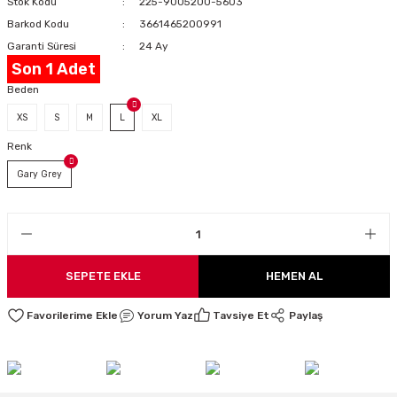
Stok Kodu
225-9005200-5603
LARI
Barkod Kodu
3661465200991
Garanti Süresi
24 Ay
Son 1 Adet
Beden
I
XS
S
M
L
XL
Renk
Gary Grey
SEPETE EKLE
HEMEN AL
Yorum Yaz
Tavsiye Et
Paylaş