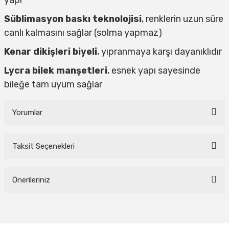
Süblimasyon baskı teknolojisi
, renklerin uzun süre
canlı kalmasını sağlar (solma yapmaz)
Kenar dikişleri biyeli
, yıpranmaya karşı dayanıklıdır
Lycra bilek manşetleri
, esnek yapı sayesinde
bileğe tam uyum sağlar
Yorumlar
Taksit Seçenekleri
Bu ürüne ilk yorumu siz yapın!
Önerileriniz
Yorum Yaz
Bu ürünün fiyat bilgisi, resim, ürün açıklamalarında ve diğer konularda
yetersiz gördüğünüz noktaları öneri formunu kullanarak tarafımıza
iletebilirsiniz.