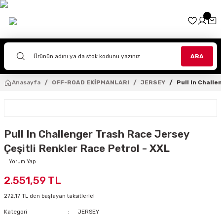
Geri Dön
Geri Dön
Geri Dön
Geri Dön
Geri Dön
Geri Dön
Geri Dön
Geri Dön
Geri Dön
İPMANLARI
EKİPMANLARI
PMANLARI
ARA
TLAR
TOLONLAR
OURING
VENLER
ZLÜK
AR SANATI
Anasayfa
OFF-ROAD EKİPMANLARI
JERSEY
Pull In Chall
ASKLAR
R
TOLONLAR
I
NLER
A
İTLERİ
ad
RI
TLAR
LONLAR
İVENLER
LAR
EHPALARI
Pull In Challenger Trash Race Jersey
R
NLER
VENLERİ
AĞLARI
Çeşitli Renkler Race Petrol - XXL
KLAR
AR
KLAR
TUTUCULARI
Yorum Yap
2.551,59 TL
TOLONLARI
LER
272,17 TL den başlayan taksitlerle!
LERİ
Kategori
JERSEY