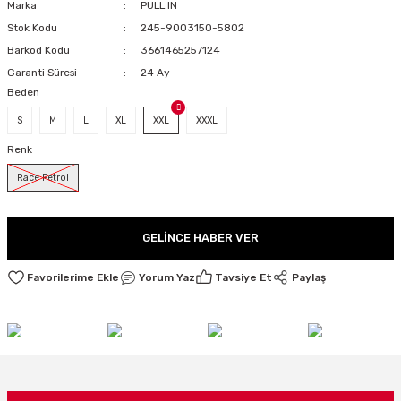
Marka
PULL IN
LARI
Stok Kodu
245-9003150-5802
Barkod Kodu
3661465257124
Garanti Süresi
24 Ay
Beden
I
S
M
L
XL
XXL
XXXL
Renk
Race Petrol
GELINCE HABER VER
Yorum Yaz
Tavsiye Et
Paylaş