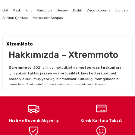
Görüş ve önerileriniz için teşekkür ederiz.
Bot
Kask
Kilit
Pantolon
Jersey
Dizlik
Vücut Koruma
Eldiven
Ürün resmi kalitesiz, bozuk veya görüntülenemiyor.
Sürücü Çantası
Motosiklet Sehpası
Ürün açıklamasında eksik bilgiler bulunuyor.
Ürün bilgilerinde hatalar bulunuyor.
Ürün fiyatı diğer sitelerden daha pahalı.
XtremMoto
Bu ürüne benzer farklı alternatifler olmalı.
Hakkımızda – Xtremmoto
Xtremmoto
, 2021 yılında motosiklet ve
motocross tutkunları
için yüksek kaliteli
jersey
ve
motosiklet kıyafetleri
üretmek
amacıyla kurulmuş yenilikçi bir markadır. Kurulduğumuz günden bu
yana hedefimiz, sürücülere konfor, dayanıklılık ve stil sunan
ürünlerle en iyi sürüş deneyimini yaşatmaktır.
Gönder
Motosiklet ve motocross dünyasının hızla gelişen ihtiyaçlarını
karşılamak için genişleyen ürün yelpazemiz ile hem profesyonel
hem amatör sürücülere hitap ediyoruz.
Xtremmoto jersey
modelleri
, dayanıklı kumaş yapısı ve şık tasarımı ile sürüş
Hızlı ve Güvenli Alışveriş
Kredi Kartına Taksit
performansınızı desteklerken, zorlu arazi koşullarında maksimum
konfor sağlar.