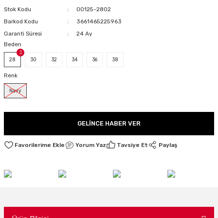
Stok Kodu
00125-2802
LARI
Barkod Kodu
3661465225963
Garanti Süresi
24 Ay
Beden
I
28
30
32
34
36
38
Renk
Navy
GELINCE HABER VER
Yorum Yaz
Tavsiye Et
Paylaş