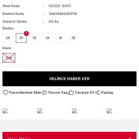
Stok Kodu
00123-3001
LARI
Barkod Kodu
3661465225918
Garanti Süresi
24 Ay
Beden
I
28
30
32
34
36
38
Renk
Red
GELINCE HABER VER
Yorum Yaz
Tavsiye Et
Paylaş