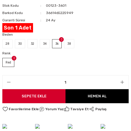
Stok Kodu
00123-3601
LARI
Barkod Kodu
3661465225949
Garanti Süresi
24 Ay
Son 1 Adet
Beden
I
28
30
32
34
36
38
Renk
Red
SEPETE EKLE
HEMEN AL
Yorum Yaz
Tavsiye Et
Paylaş