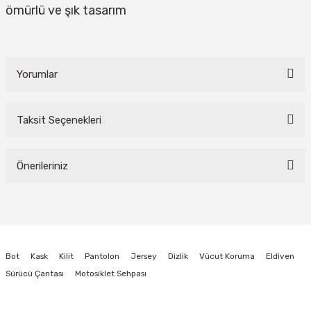
ömürlü ve şık tasarım
Yorumlar
Taksit Seçenekleri
Bu ürüne ilk yorumu siz yapın!
Önerileriniz
Yorum Yaz
Bu ürünün fiyat bilgisi, resim, ürün açıklamalarında ve diğer konularda
yetersiz gördüğünüz noktaları öneri formunu kullanarak tarafımıza
iletebilirsiniz.
Görüş ve önerileriniz için teşekkür ederiz.
Bot
Kask
Kilit
Pantolon
Jersey
Dizlik
Vücut Koruma
Eldiven
Ürün resmi kalitesiz, bozuk veya görüntülenemiyor.
Sürücü Çantası
Motosiklet Sehpası
Ürün açıklamasında eksik bilgiler bulunuyor.