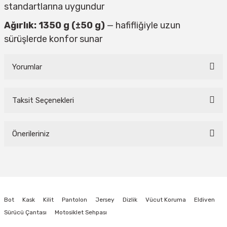
standartlarına uygundur
Ağırlık: 1350 g (±50 g)
— hafifliğiyle uzun
sürüşlerde konfor sunar
Yorumlar
Taksit Seçenekleri
Bu ürüne ilk yorumu siz yapın!
Önerileriniz
Yorum Yaz
Bu ürünün fiyat bilgisi, resim, ürün açıklamalarında ve diğer konularda
yetersiz gördüğünüz noktaları öneri formunu kullanarak tarafımıza
iletebilirsiniz.
Görüş ve önerileriniz için teşekkür ederiz.
Bot
Kask
Kilit
Pantolon
Jersey
Dizlik
Vücut Koruma
Eldiven
Ürün resmi kalitesiz, bozuk veya görüntülenemiyor.
Sürücü Çantası
Motosiklet Sehpası
Ürün açıklamasında eksik bilgiler bulunuyor.