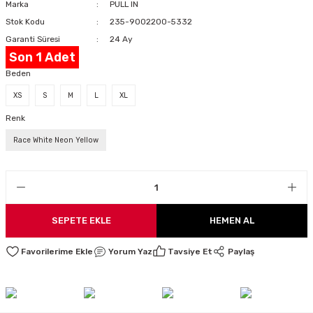
Marka
PULL IN
LARI
Stok Kodu
235-9002200-5332
Garanti Süresi
24 Ay
Son 1 Adet
Beden
I
XS
S
M
L
XL
Renk
Race White Neon Yellow
SEPETE EKLE
HEMEN AL
Yorum Yaz
Tavsiye Et
Paylaş