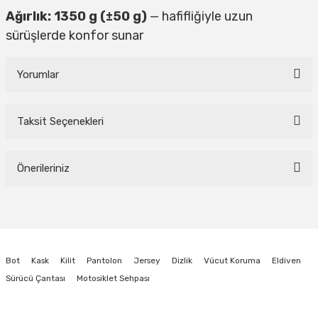
Ağırlık: 1350 g (±50 g)
— hafifliğiyle uzun
sürüşlerde konfor sunar
Yorumlar
Taksit Seçenekleri
Bu ürüne ilk yorumu siz yapın!
Önerileriniz
Yorum Yaz
Bu ürünün fiyat bilgisi, resim, ürün açıklamalarında ve diğer konularda
yetersiz gördüğünüz noktaları öneri formunu kullanarak tarafımıza
iletebilirsiniz.
Görüş ve önerileriniz için teşekkür ederiz.
Bot
Kask
Kilit
Pantolon
Jersey
Dizlik
Vücut Koruma
Eldiven
Ürün resmi kalitesiz, bozuk veya görüntülenemiyor.
Sürücü Çantası
Motosiklet Sehpası
Ürün açıklamasında eksik bilgiler bulunuyor.
Ürün bilgilerinde hatalar bulunuyor.