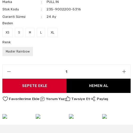
Marka
PULL IN
LARI
Stok Kodu
235-9002200-5316
Garanti Süresi
24 Ay
Beden
XS
S
M
L
XL
I
Renk
Master Rainbow
SEPETE EKLE
HEMEN AL
Yorum Yaz
Tavsiye Et
Paylaş