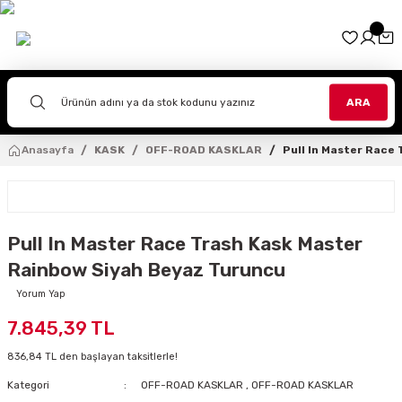
Geri Dön
Geri Dön
Geri Dön
Geri Dön
Geri Dön
Geri Dön
Geri Dön
Geri Dön
Geri Dön
İPMANLARI
EKİPMANLARI
PMANLARI
ARA
TLAR
TOLONLAR
OURING
VENLER
ZLÜK
AR SANATI
Anasayfa
KASK
OFF-ROAD KASKLAR
Pull In Master Race
ASKLAR
R
TOLONLAR
I
NLER
A
İTLERİ
ad
RI
TLAR
LONLAR
İVENLER
LAR
EHPALARI
Pull In Master Race Trash Kask Master
R
NLER
VENLERİ
AĞLARI
Rainbow Siyah Beyaz Turuncu
KLAR
AR
KLAR
TUTUCULARI
Yorum Yap
7.845,39 TL
TOLONLARI
LER
836,84 TL den başlayan taksitlerle!
LERİ
Kategori
OFF-ROAD KASKLAR
,
OFF-ROAD KASKLAR