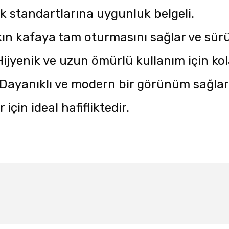
 standartlarına uygunluk belgeli.
ın kafaya tam oturmasını sağlar ve sürüş 
ijyenik ve uzun ömürlü kullanım için kol
Dayanıklı ve modern bir görünüm sağlar
 için ideal hafifliktedir.
larda yetersiz gördüğünüz noktaları öneri formunu kullanarak tarafımıza ile
Bu ürüne ilk yorumu siz yapın!