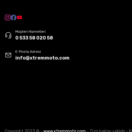
Müşteri Hizmetleri
0 533 58 020 58
E-Posta Adresi
info@xtremmoto.com
Copyright 2023 © -
www.xtremmoto.com
- Tüm hakları saklıdır - K