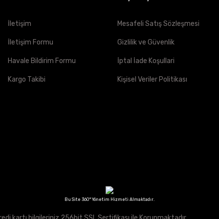
İletişim
Mesafeli Satış Sözleşmesi
İletişim Formu
Gizlilik ve Güvenlik
Havale Bildirim Formu
İptal İade Koşullari
Kargo Takibi
Kişisel Veriler Politikası
Bu Site 360° Yönetim Hizmeti Almaktadır.
redi kartı bilgileriniz 256bit SSL Sertifikası ile Korunmaktadır.