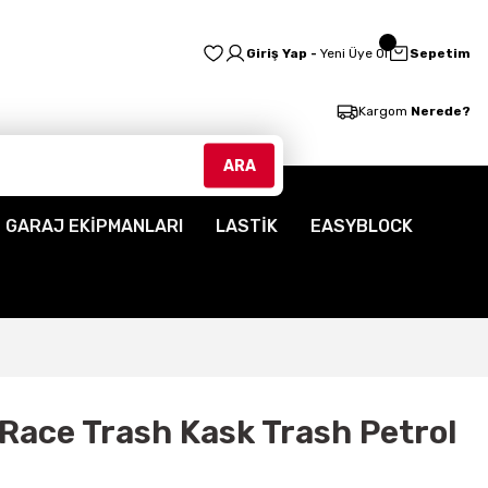
Giriş Yap -
Yeni Üye Ol
Sepetim
Kargom
Nerede?
ARA
GARAJ EKİPMANLARI
LASTİK
EASYBLOCK
 Race Trash Kask Trash Petrol