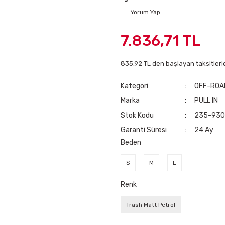
Yorum Yap
7.836,71 TL
835,92 TL den başlayan taksitlerl
Kategori
OFF-ROA
Marka
PULL IN
Stok Kodu
235-930
Garanti Süresi
24 Ay
Beden
S
M
L
Renk
Trash Matt Petrol