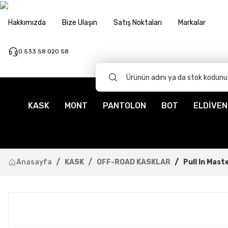
Hakkımızda
Bize Ulaşın
Satış Noktaları
Markalar
0 533 58 020 58
KASK
MONT
PANTOLON
BOT
ELDİVEN
Anasayfa
KASK
OFF-ROAD KASKLAR
Pull In Mas