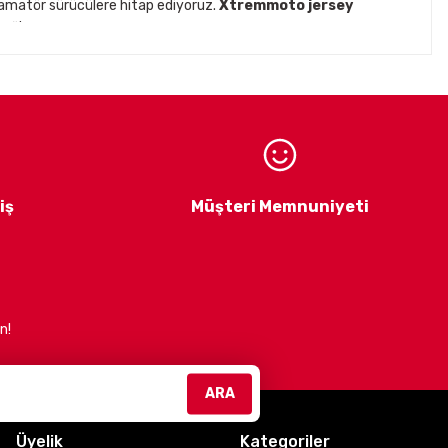
 amatör sürücülere hitap ediyoruz.
Xtremmoto jersey
ağlar.
ck
gibi prestijli markaların
Türkiye distribütörlüğünü
iklet ekipmanları ve aksesuarları
ile
 estetik ürünler sunmaktır.
Müşteri memnuniyetini
iş
Müşteri Memnuniyeti
n!
efliyoruz. Güvenli, konforlu ve şık sürüşler için bizimle
ARA
Üyelik
Kategoriler