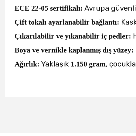
Avrupa güvenlik
ECE 22-05 sertifikalı:
Kask
Çift tokalı ayarlanabilir bağlantı:
H
Çıkarılabilir ve yıkanabilir iç pedler:
Boya ve vernikle kaplanmış dış yüzey:
Yaklaşık
, çocuklar
Ağırlık:
1.150 gram
Bu ürünün fiyat bilgisi, resim, ürün açıklamalarında ve diğer konu
Görüş ve önerileriniz için teşekkür ederiz.
Ürün resmi kalitesiz, bozuk veya görüntülenemiyor.