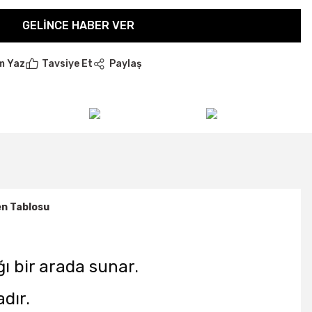
GELINCE HABER VER
m Yaz
Tavsiye Et
Paylaş
n Tablosu
ğı bir arada sunar.
dır.