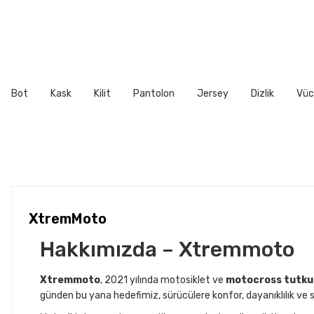
Ürün açıklamasında eksik bilgiler bulunuyor.
Ürün bilgilerinde hatalar bulunuyor.
Ürün fiyatı diğer sitelerden daha pahalı.
Bu ürüne benzer farklı alternatifler olmalı.
Bot
Kask
Kilit
Pantolon
Jersey
Dizlik
Vüc
XtremMoto
Hakkımızda – Xtremmoto
Xtremmoto
, 2021 yılında motosiklet ve
motocross tutku
günden bu yana hedefimiz, sürücülere konfor, dayanıklılık ve s