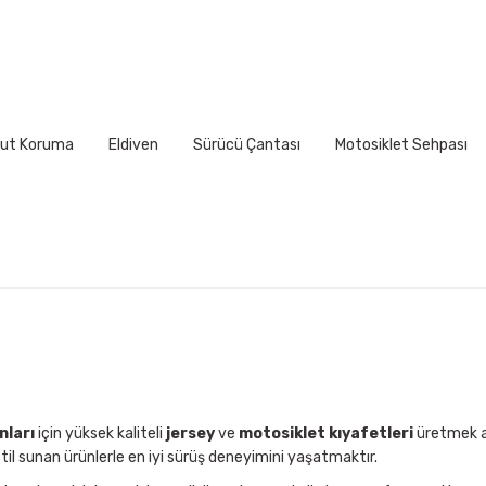
Yorum Yaz
ut Koruma
Eldiven
Sürücü Çantası
Motosiklet Sehpası
Gönder
nları
için yüksek kaliteli
jersey
ve
motosiklet kıyafetleri
üretmek am
til sunan ürünlerle en iyi sürüş deneyimini yaşatmaktır.