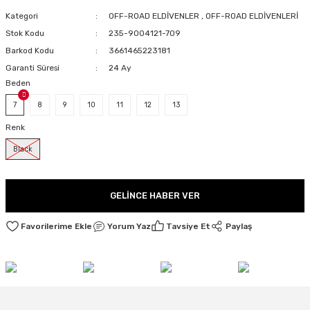
LARI
Kategori
OFF-ROAD ELDİVENLER
,
OFF-ROAD ELDİVENLERİ
Stok Kodu
235-9004121-709
Barkod Kodu
3661465223181
Garanti Süresi
24 Ay
Beden
I
7
8
9
10
11
12
13
Renk
Black
GELINCE HABER VER
Yorum Yaz
Tavsiye Et
Paylaş