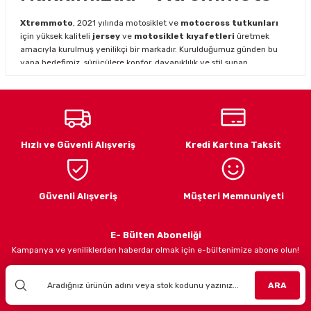
Xtremmoto
, 2021 yılında motosiklet ve
motocross tutkunları
için yüksek kaliteli
jersey
ve
motosiklet kıyafetleri
üretmek
amacıyla kurulmuş yenilikçi bir markadır. Kurulduğumuz günden bu
yana hedefimiz, sürücülere konfor, dayanıklılık ve stil sunan
ürünlerle en iyi sürüş deneyimini yaşatmaktır.
Gönder
Motosiklet ve motocross dünyasının hızla gelişen ihtiyaçlarını
karşılamak için genişleyen ürün yelpazemiz ile hem profesyonel
hem amatör sürücülere hitap ediyoruz.
Xtremmoto jersey
modelleri
, dayanıklı kumaş yapısı ve şık tasarımı ile sürüş
Hızlı ve Güvenli Alışveriş
Kredi Kartına Taksit
performansınızı desteklerken, zorlu arazi koşullarında maksimum
konfor sağlar.
Aynı zamanda
Jaccover
iş birliğiyle, Avrupa’nın önde gelen
motosiklet ekipman markalarından olan
Kenny
,
Nordcode
ve
Güvenli Alışveriş
Müşteri Memnuniyeti
Easyblock
gibi prestijli markaların
Türkiye distribütörlüğünü
yürütüyoruz. Bu iş ortaklıkları sayesinde, Türkiye’deki motosiklet
kullanıcılarını, en yeni teknolojilerle donatılmış yüksek kaliteli
E- Bülten Aboneliği
motosiklet ekipmanları ve aksesuarları
ile buluşturuyoruz.
Kampanya ve yeniliklerden haberdar olmak için e-bültenimize abone olun!
Misyonumuz
ARA
Xtremmoto
olarak misyonumuz, motosiklet severlerin