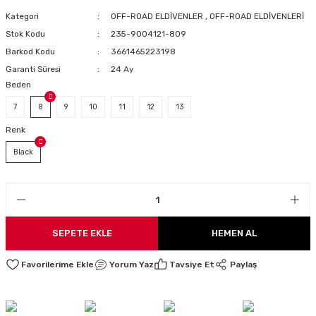
LARI
Kategori
OFF-ROAD ELDİVENLER
,
OFF-ROAD ELDİVENLERİ
Stok Kodu
235-9004121-809
Barkod Kodu
3661465223198
Garanti Süresi
24 Ay
Beden
I
7
8
9
10
11
12
13
Renk
Black
SEPETE EKLE
HEMEN AL
Yorum Yaz
Tavsiye Et
Paylaş