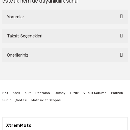
estetik hem de dayanıklılık sunar
Yorumlar
Taksit Seçenekleri
Bu ürüne ilk yorumu siz yapın!
Önerileriniz
Yorum Yaz
Bu ürünün fiyat bilgisi, resim, ürün açıklamalarında ve diğer konularda
yetersiz gördüğünüz noktaları öneri formunu kullanarak tarafımıza
iletebilirsiniz.
Görüş ve önerileriniz için teşekkür ederiz.
Bot
Kask
Kilit
Pantolon
Jersey
Dizlik
Vücut Koruma
Eldiven
Ürün resmi kalitesiz, bozuk veya görüntülenemiyor.
Sürücü Çantası
Motosiklet Sehpası
Ürün açıklamasında eksik bilgiler bulunuyor.
Ürün bilgilerinde hatalar bulunuyor.
Ürün fiyatı diğer sitelerden daha pahalı.
XtremMoto