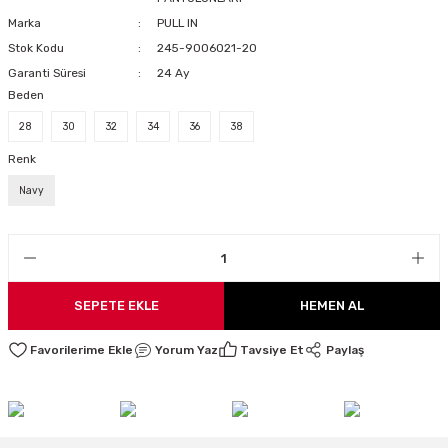
LARI
Marka
PULL IN
Stok Kodu
245-9006021-20
Garanti Süresi
24 Ay
Beden
I
28
30
32
34
36
38
Renk
Navy
SEPETE EKLE
HEMEN AL
Yorum Yaz
Tavsiye Et
Paylaş