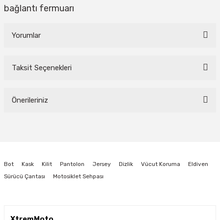
bağlantı fermuarı
Yorumlar
Taksit Seçenekleri
Bu ürüne ilk yorumu siz yapın!
Önerileriniz
Yorum Yaz
Bu ürünün fiyat bilgisi, resim, ürün açıklamalarında ve diğer konularda
yetersiz gördüğünüz noktaları öneri formunu kullanarak tarafımıza
iletebilirsiniz.
Görüş ve önerileriniz için teşekkür ederiz.
Bot
Kask
Kilit
Pantolon
Jersey
Dizlik
Vücut Koruma
Eldiven
Ürün resmi kalitesiz, bozuk veya görüntülenemiyor.
Sürücü Çantası
Motosiklet Sehpası
Ürün açıklamasında eksik bilgiler bulunuyor.
Ürün bilgilerinde hatalar bulunuyor.
Ürün fiyatı diğer sitelerden daha pahalı.
XtremMoto