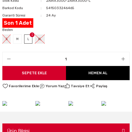
Stok Kodu
2AIRX3000-2AIRX3000-L
LARI
Barkod Kodu
5415033246465
Garanti Süresi
24 Ay
Son 1 Adet
Beden
I
S
M
L
XL
SEPETE EKLE
HEMEN AL
Yorum Yaz
Tavsiye Et
Paylaş
Ürün Bilgisi