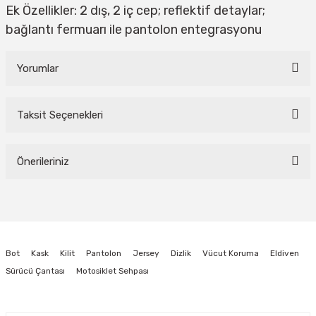
Ek Özellikler: 2 dış, 2 iç cep; reflektif detaylar;
bağlantı fermuarı ile pantolon entegrasyonu
Yorumlar
Taksit Seçenekleri
Bu ürüne ilk yorumu siz yapın!
Önerileriniz
Yorum Yaz
Bu ürünün fiyat bilgisi, resim, ürün açıklamalarında ve diğer konularda
yetersiz gördüğünüz noktaları öneri formunu kullanarak tarafımıza
iletebilirsiniz.
Görüş ve önerileriniz için teşekkür ederiz.
Bot
Kask
Kilit
Pantolon
Jersey
Dizlik
Vücut Koruma
Eldiven
Ürün resmi kalitesiz, bozuk veya görüntülenemiyor.
Sürücü Çantası
Motosiklet Sehpası
Ürün açıklamasında eksik bilgiler bulunuyor.
Ürün bilgilerinde hatalar bulunuyor.