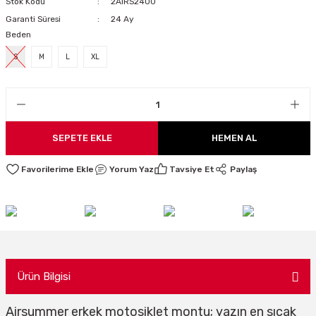
Stok Kodu
2AIRS2400
LARI
Garanti Süresi
24 Ay
Beden
S
M
L
XL
I
SEPETE EKLE
HEMEN AL
Yorum Yaz
Tavsiye Et
Paylaş
Ürün Bilgisi
Airsummer erkek motosiklet montu; yazın en sıcak