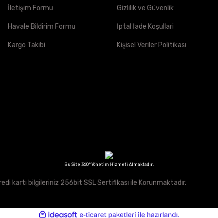
İletişim Formu
Gizlilik ve Güvenlik
Havale Bildirim Formu
İptal İade Koşullari
Kargo Takibi
Kişisel Veriler Politikası
Bu Site 360° Yönetim Hizmeti Almaktadır.
redi kartı bilgileriniz 256bit SSL Sertifikası ile Korunmaktadır.
ile
ideasoft
e-