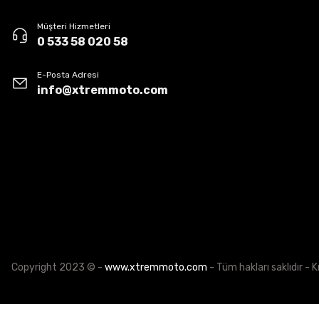
Müşteri Hizmetleri
0 533 58 020 58
E-Posta Adresi
info@xtremmoto.com
Copyright 2023 © -
www.xtremmoto.com
- Tüm hakları saklıdır - K