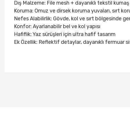
Dış Malzeme: File mesh + dayanıklı tekstil kumaş 
Koruma: Omuz ve dirsek koruma yuvaları, sırt ko
Nefes Alabilirlik: Gövde, kol ve sırt bölgesinde gen
Konfor: Ayarlanabilir bel ve kol yapısı
Hafiflik: Yaz sürüşleri için ultra hafif tasarım
Ek Özellik: Reflektif detaylar, dayanıklı fermuar s
Bu ürünün fiyat bilgisi, resim, ürün açıklamalarında ve diğer konu
Görüş ve önerileriniz için teşekkür ederiz.
Ürün resmi kalitesiz, bozuk veya görüntülenemiyor.
Ürün açıklamasında eksik bilgiler bulunuyor.
Ürün bilgilerinde hatalar bulunuyor.