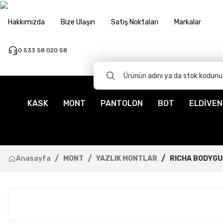
Hakkımızda
Bize Ulaşın
Satış Noktaları
Markalar
0 533 58 020 58
KASK
MONT
PANTOLON
BOT
ELDİVEN
Anasayfa
MONT
YAZLIK MONTLAR
RICHA BODYGU