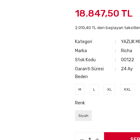
18.847,50 TL
2.010,40 TL den başlayan taksitler
Kategori
YAZLIK 
Marka
Richa
Stok Kodu
00122
Garanti Süresi
24 Ay
Beden
M
L
XL
XXL
Renk
Siyah
SEP