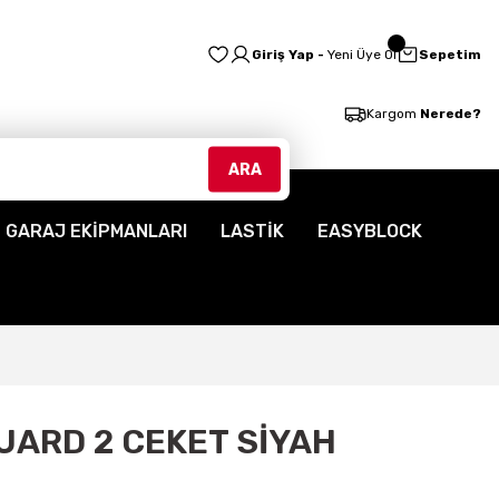
Giriş Yap -
Yeni Üye Ol
Sepetim
Kargom
Nerede?
ARA
GARAJ EKİPMANLARI
LASTİK
EASYBLOCK
UARD 2 CEKET SİYAH