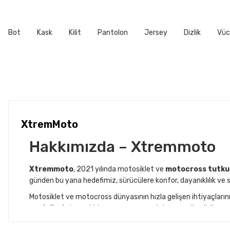
Ürün fiyatı diğer sitelerden daha pahalı.
Bu ürüne benzer farklı alternatifler olmalı.
Bot
Kask
Kilit
Pantolon
Jersey
Dizlik
Vüc
XtremMoto
Hakkımızda – Xtremmoto
Xtremmoto
, 2021 yılında motosiklet ve
motocross tutku
günden bu yana hedefimiz, sürücülere konfor, dayanıklılık ve s
Motosiklet ve motocross dünyasının hızla gelişen ihtiyaçları
modelleri
, dayanıklı kumaş yapısı ve şık tasarımı ile sürüş 
Aynı zamanda
Jaccover
iş birliğiyle, Avrupa’nın önde gele